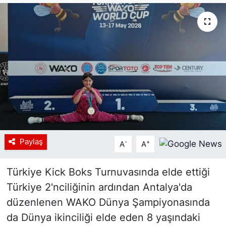
Siyaset
YEREL HABER
Haberde insan
Tanıtım
Paylaş
-
+
A
A
Türkiye Kick Boks Turnuvasında elde ettiği
Türkiye 2'nciliğinin ardından Antalya'da
düzenlenen WAKO Dünya Şampiyonasında
da Dünya ikinciliği elde eden 8 yaşındaki