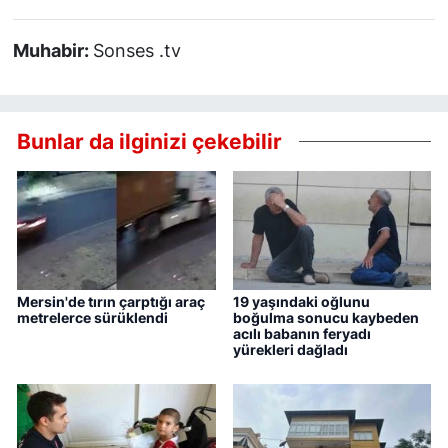
Muhabir:
Sonses .tv
Bunlar da ilginizi çekebilir
Mersin'de tırın çarptığı araç
19 yaşındaki oğlunu
metrelerce sürüklendi
boğulma sonucu kaybeden
acılı babanın feryadı
yürekleri dağladı