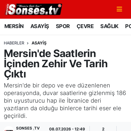
MERSİN
Mersin Nöbetçi Eczaneler
MERSİN
ASAYİŞ
SPOR
ÇEVRE
SAĞLIK
PO
ASAYİŞ
Mersin Hava Durumu
HABERLER
ASAYİŞ
Mersin'de Saatlerin
SPOR
Mersin Namaz Vakitleri
İçinden Zehir Ve Tarih
GÜNÜN MANŞETİ
Mersin Trafik Yoğunluk Haritası
Çıktı
DÜNYA
Süper Lig Puan Durumu ve Fikstür
Mersin'de bir depo ve eve düzenlenen
operasyonda, duvar saatlerine gizlenmiş 186
KÜLTÜR - SANAT
Tüm Manşetler
bin uyusturucu hap ile İbranice deri
yazıtların da olduğu binlerce tarihi eser ele
MAGAZİN
Son Dakika Haberleri
geçirildi.
SAĞLIK
Haber Arşivi
SONSES .TV
08.07.2026 - 12:49
2