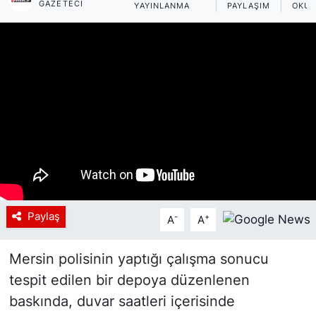
GAZETECI
YAYINLANMA
PAYLAŞIM
OKUN
Siyaset
YEREL HABER
Haberde insan
Tanıtım
Paylaş
-
+
A
A
Mersin polisinin yaptığı çalışma sonucu
tespit edilen bir depoya düzenlenen
baskında, duvar saatleri içerisinde