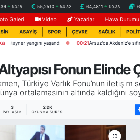
436
55,2510
64,4811
6
%
0.18
%
0.32
%
0.38
oto Galeri
Video
Yazarlar
Hava Durumu
SİN
ASAYİŞ
SPOR
ÇEVRE
SAĞLIK
POLİT
ka
yner yangını yaşandı
00:21
Arsuz'da Akdeniz'e sıfır polis e
Altyapısı Fonun Elinde 
en, Türkiye Varlık Fonu’nun iletişim s
dünya ortalamasının altında kaldığını sö
3
2 DK
PAYLAŞIM
OKUNMA SÜRESI