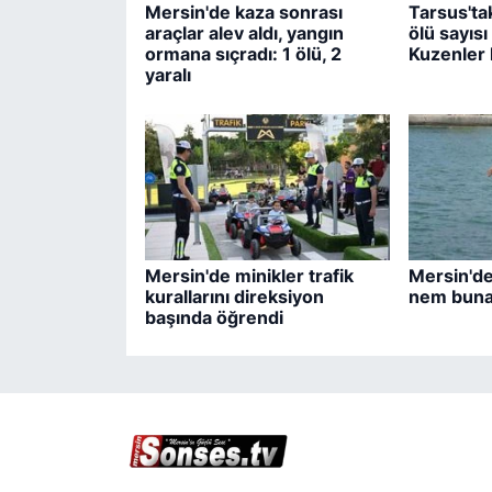
Mersin'de kaza sonrası
Tarsus'tak
araçlar alev aldı, yangın
ölü sayısı
ormana sıçradı: 1 ölü, 2
Kuzenler 
yaralı
Mersin'de minikler trafik
Mersin'de
kurallarını direksiyon
nem bunal
başında öğrendi