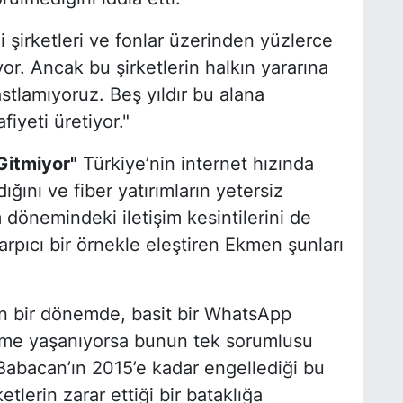
 şirketleri ve fonlar üzerinden yüzlerce
r. Ancak bu şirketlerin halkın yararına
astlamıyoruz. Beş yıldır bu alana
yeti üretiyor."
Gitmiyor"
Türkiye’nin internet hızında
ğını ve fiber yatırımların yetersiz
önemindeki iletişim kesintilerini de
 çarpıcı bir örnekle eleştiren Ekmen şunları
en bir dönemde, basit bir WhatsApp
ikme yaşanıyorsa bunun tek sorumlusu
 Babacan’ın 2015’e kadar engellediği bu
lerin zarar ettiği bir bataklığa