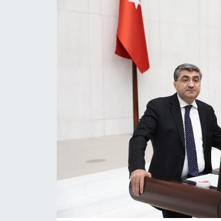
Siyaset
YEREL HABER
Haberde insan
Tanıtım