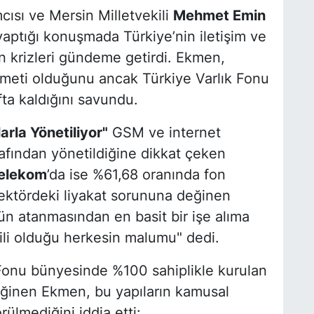
ısı ve Mersin Milletvekili
Mehmet Emin
ptığı konuşmada Türkiye’nin iletişim ve
in krizleri gündeme getirdi. Ekmen,
izmeti olduğunu ancak Türkiye Varlık Fonu
ta kaldığını savundu.
arla Yönetiliyor"
GSM ve internet
afından yönetildiğine dikkat çeken
Telekom
’da ise %61,68 oranında fon
Sektördeki liyakat sorununa değinen
n atanmasından en basit bir işe alıma
tkili olduğu herkesin malumu" dedi.
Fonu bünyesinde %100 sahiplikle kurulan
değinen Ekmen, bu yapıların kamusal
rülmediğini iddia etti: