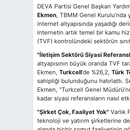
DEVA Partisi Genel Başkan Yardımc
Ekmen
, TBMM Genel Kurulu’nda ya
internet altyapısında yaşadığı der
internetin artık temel bir kamu h
(TVF) kontrolündeki sektörün sınıf
"İletişim Sektörü Siyasi Referansl
altyapısının büyük oranda TVF tar
Ekmen,
Turkcell
’de %26,2,
Türk 
sahipliği bulunduğunu hatırlattı. 
Ekmen, "Turkcell Genel Müdürü’nü
kadar siyasi referansların nasıl e
"Şirket Çok, Faaliyet Yok"
Varlık 
teknoloji ve yatırım şirketlerine 
alanda hiçbir somut faaliyetinin gö