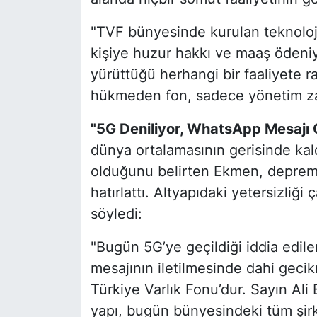
"TVF bünyesinde kurulan teknoloji
kişiye huzur hakkı ve maaş ödeniyo
yürüttüğü herhangi bir faaliyete r
hükmeden fon, sadece yönetim zafi
"5G Deniliyor, WhatsApp Mesajı 
dünya ortalamasının gerisinde kaldı
olduğunu belirten Ekmen, deprem d
hatırlattı. Altyapıdaki yetersizliği
söyledi:
"Bugün 5G’ye geçildiği iddia edil
mesajının iletilmesinde dahi gec
Türkiye Varlık Fonu’dur. Sayın Ali
yapı, bugün bünyesindeki tüm şirket