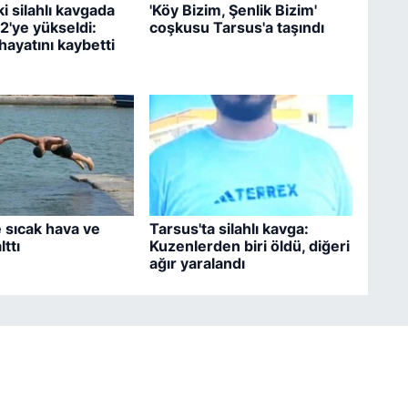
i silahlı kavgada
'Köy Bizim, Şenlik Bizim'
 2'ye yükseldi:
coşkusu Tarsus'a taşındı
hayatını kaybetti
 sıcak hava ve
Tarsus'ta silahlı kavga:
ttı
Kuzenlerden biri öldü, diğeri
ağır yaralandı