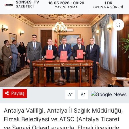
SONSES .TV
18.05.2026 - 09:29
1 DK
GAZETECI
YAYINLANMA
OKUNMA SÜRESI
Siyaset
YEREL HABER
Haberde insan
Tanıtım
Paylaş
-
+
A
A
Antalya Valiliği, Antalya İl Sağlık Müdürlüğü,
Elmalı Belediyesi ve ATSO (Antalya Ticaret
ve Sanayi Odası) arasında, Elmalı ilçesinde