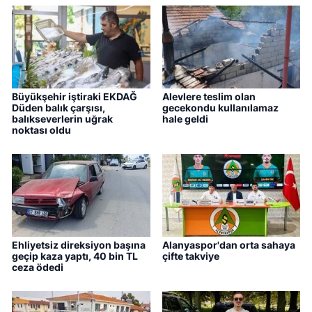
Büyükşehir iştiraki EKDAĞ
Alevlere teslim olan
Düden balık çarşısı,
gecekondu kullanılamaz
balıkseverlerin uğrak
hale geldi
noktası oldu
Ehliyetsiz direksiyon başına
Alanyaspor'dan orta sahaya
geçip kaza yaptı, 40 bin TL
çifte takviye
ceza ödedi