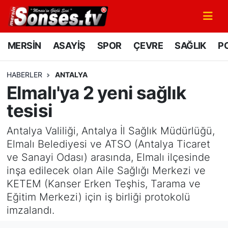
MERSİN
Mersin Nöbetçi Eczaneler
MERSİN
ASAYİŞ
SPOR
ÇEVRE
SAĞLIK
PO
ASAYİŞ
Mersin Hava Durumu
HABERLER
ANTALYA
Elmalı'ya 2 yeni sağlık
SPOR
Mersin Namaz Vakitleri
tesisi
GÜNÜN MANŞETİ
Mersin Trafik Yoğunluk Haritası
Antalya Valiliği, Antalya İl Sağlık Müdürlüğü,
DÜNYA
Süper Lig Puan Durumu ve Fikstür
Elmalı Belediyesi ve ATSO (Antalya Ticaret
ve Sanayi Odası) arasında, Elmalı ilçesinde
KÜLTÜR - SANAT
Tüm Manşetler
inşa edilecek olan Aile Sağlığı Merkezi ve
KETEM (Kanser Erken Teşhis, Tarama ve
MAGAZİN
Son Dakika Haberleri
Eğitim Merkezi) için iş birliği protokolü
imzalandı.
SAĞLIK
Haber Arşivi