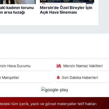
aki kadının torunu
Mersin’de Özel Bireyler İçin
an arsa tuzağı
Açık Hava Sineması
rsin Hava Durumu
Mersin Namaz Vakitleri
 Manşetler
Son Dakika Haberleri
deki tüm içerik, yazılı ve görsel materyaller telif hakları