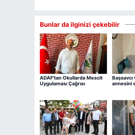
Bunlar da ilginizi çekebilir
ADAF'tan Okullarda Mescit
Başsavcı 
Uygulaması Çağrısı
annesini e