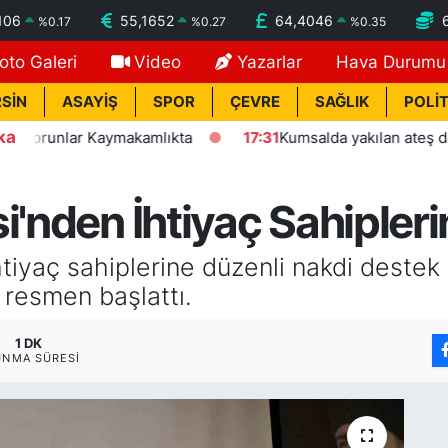
106
55,1652
64,4046
%
0.17
%
0.27
%
0.35
oto Galeri
Video
Yazarlar
Hava Durumu
SİN
ASAYİŞ
SPOR
ÇEVRE
SAĞLIK
POLİT
ka
unlar Kaymakamlıkta
17:31
Kumsalda yakılan ateş denize ula
i'nden İhtiyaç Sahiplerin
htiyaç sahiplerine düzenli nakdi destek
i resmen başlattı.
1 DK
UNMA SÜRESI