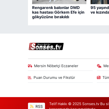
Rengarenk balonlar DMD
95 yaşınd
kas hastası Görkem Efe için
ve kızınd
gökyüzüne bırakıldı
Mersin Nöbetçi Eczaneler
Me
Puan Durumu ve Fikstür
Tüm
Telif Hakkı © 2025 Sonses.tv Bu site
RSS