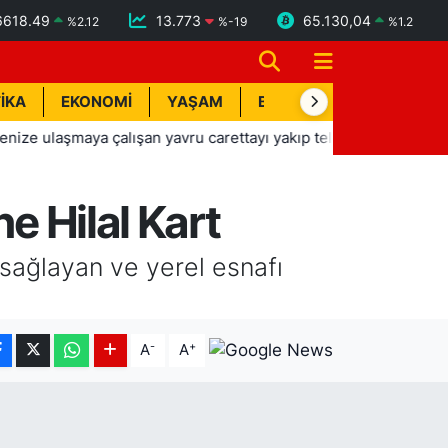
6618.49
13.773
65.130,04
%
2.12
%
-19
%
1.2
İKA
EKONOMİ
YAŞAM
BİK İLAN
TEKNOLOJİ
şmaya çalışan yavru carettayı yakıp telef etti
17:31
Manavg
e Hilal Kart
 sağlayan ve yerel esnafı
-
+
A
A