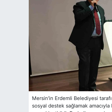
Siyaset
YEREL HABER
Haberde insan
Tanıtım
Mersin'in Erdemli Belediyesi taraf
sosyal destek sağlamak amacıyla ha