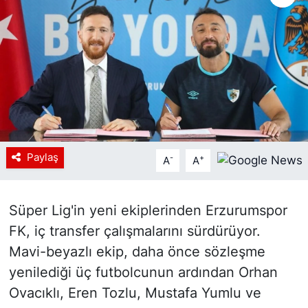
Siyaset
YEREL HABER
Haberde insan
Tanıtım
Paylaş
-
+
A
A
Süper Lig'in yeni ekiplerinden Erzurumspor
FK, iç transfer çalışmalarını sürdürüyor.
Mavi-beyazlı ekip, daha önce sözleşme
yenilediği üç futbolcunun ardından Orhan
Ovacıklı, Eren Tozlu, Mustafa Yumlu ve