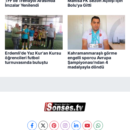
TFF ile Trendyol Arasında
Manisa FK Sezon Açılışı İçin
İmzalar Yenilendi
Bolu'ya Gitti
Erdemli'de Yaz Kur'an Kursu
Kahramanmaraşlı görme
öğrencileri futbol
engelli sporcu Avrupa
turnuvasında buluştu
Şampiyonası'ndan 4
madalyayla döndü