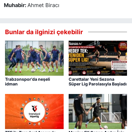
Muhabir:
Ahmet Biracı
Bunlar da ilginizi çekebilir
Trabzonspor'da neşeli
Carettalar Yeni Sezona
idman
Süper Lig Parolasıyla Başladı