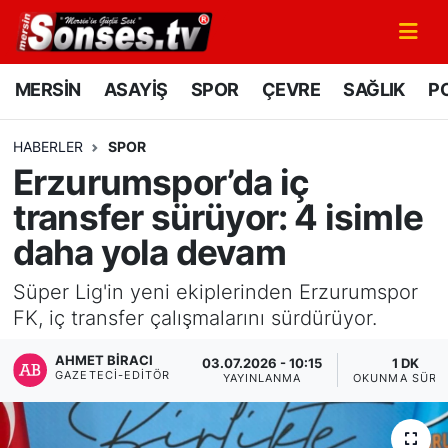
MERSİN
Mersin Nöbetçi Eczaneler
MERSİN
ASAYİŞ
SPOR
ÇEVRE
SAĞLIK
PO
ASAYİŞ
Mersin Hava Durumu
HABERLER
SPOR
Erzurumspor’da iç
SPOR
Mersin Namaz Vakitleri
transfer sürüyor: 4 isimle
GÜNÜN MANŞETİ
Mersin Trafik Yoğunluk Haritası
daha yola devam
DÜNYA
Süper Lig Puan Durumu ve Fikstür
Süper Lig'in yeni ekiplerinden Erzurumspor
FK, iç transfer çalışmalarını sürdürüyor.
KÜLTÜR - SANAT
Tüm Manşetler
AHMET BIRACI
03.07.2026 - 10:15
1 DK
GAZETECI-EDITÖR
YAYINLANMA
OKUNMA SÜRE
MAGAZİN
Son Dakika Haberleri
SAĞLIK
Haber Arşivi