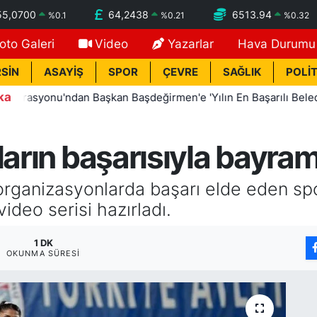
55,0700
64,2438
6513.94
%
0.1
%
0.21
%
0.32
oto Galeri
Video
Yazarlar
Hava Durumu
SİN
ASAYİŞ
SPOR
ÇEVRE
SAĞLIK
POLİT
ka
yonu'ndan Başkan Başdeğirmen'e 'Yılın En Başarılı Belediye Ba
ların başarısıyla bayram
arı organizasyonlarda başarı elde eden s
video serisi hazırladı.
1 DK
OKUNMA SÜRESI