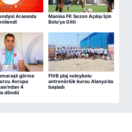
rendyol Arasında
Manisa FK Sezon Açılışı İçin
enilendi
Bolu'ya Gitti
maraşlı görme
FIVB plaj voleybolu
porcu Avrupa
antrenörlük kursu Alanya'da
ası'ndan 4
başladı
la döndü