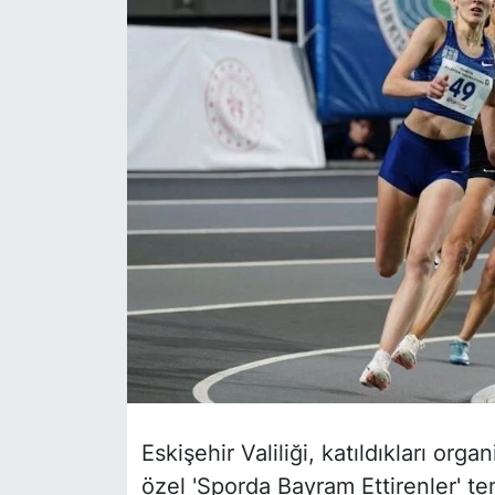
Siyaset
YEREL HABER
Haberde insan
Tanıtım
Eskişehir Valiliği, katıldıkları or
özel 'Sporda Bayram Ettirenler' tema