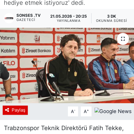
hediye etmek istiyoruz' dedi.
Siyaset
SONSES .TV
21.05.2026 - 20:25
3 DK
GAZETECI
YAYINLANMA
OKUNMA SÜRESI
YEREL HABER
Haberde insan
Tanıtım
Paylaş
-
+
A
A
Trabzonspor Teknik Direktörü Fatih Tekke,