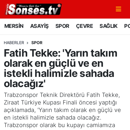
MERSİN
Mersin Nöbetçi Eczaneler
MERSİN
ASAYİŞ
SPOR
ÇEVRE
SAĞLIK
PO
ASAYİŞ
Mersin Hava Durumu
HABERLER
SPOR
Fatih Tekke: 'Yarın takım
SPOR
Mersin Namaz Vakitleri
olarak en güçlü ve en
GÜNÜN MANŞETİ
Mersin Trafik Yoğunluk Haritası
istekli halimizle sahada
olacağız'
DÜNYA
Süper Lig Puan Durumu ve Fikstür
Trabzonspor Teknik Direktörü Fatih Tekke,
KÜLTÜR - SANAT
Tüm Manşetler
Ziraat Türkiye Kupası Finali öncesi yaptığı
açıklamada, 'Yarın takım olarak en güçlü ve
MAGAZİN
Son Dakika Haberleri
en istekli halimizle sahada olacağız.
Trabzonspor olarak bu kupayı camiamıza
SAĞLIK
Haber Arşivi