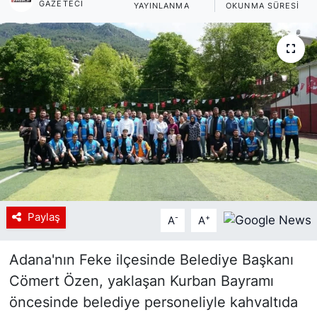
GAZETECI
YAYINLANMA
OKUNMA SÜRESI
Siyaset
YEREL HABER
Haberde insan
Tanıtım
Paylaş
-
+
A
A
Adana'nın Feke ilçesinde Belediye Başkanı
Cömert Özen, yaklaşan Kurban Bayramı
öncesinde belediye personeliyle kahvaltıda