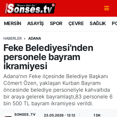
MERSİN
Mersin Nöbetçi Eczaneler
MERSİN
ASAYİŞ
SPOR
ÇEVRE
SAĞLIK
PO
ASAYİŞ
Mersin Hava Durumu
HABERLER
ADANA
Feke Belediyesi'nden
SPOR
Mersin Namaz Vakitleri
personele bayram
GÜNÜN MANŞETİ
Mersin Trafik Yoğunluk Haritası
ikramiyesi
DÜNYA
Süper Lig Puan Durumu ve Fikstür
Adana'nın Feke ilçesinde Belediye Başkanı
Cömert Özen, yaklaşan Kurban Bayramı
KÜLTÜR - SANAT
Tüm Manşetler
öncesinde belediye personeliyle kahvaltıda
bir araya gelerek bayramlaştı,83 personele 6
MAGAZİN
Son Dakika Haberleri
bin 500 TL bayram ikramiyesi verildi.
SAĞLIK
Haber Arşivi
SONSES .TV
23.05.2026 - 12:12
1 DK