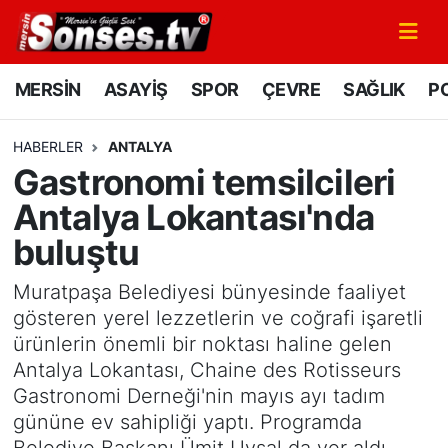
MERSİN
Mersin Nöbetçi Eczaneler
MERSİN
ASAYİŞ
SPOR
ÇEVRE
SAĞLIK
PO
ASAYİŞ
Mersin Hava Durumu
HABERLER
ANTALYA
Gastronomi temsilcileri
SPOR
Mersin Namaz Vakitleri
Antalya Lokantası'nda
GÜNÜN MANŞETİ
Mersin Trafik Yoğunluk Haritası
buluştu
DÜNYA
Süper Lig Puan Durumu ve Fikstür
Muratpaşa Belediyesi bünyesinde faaliyet
gösteren yerel lezzetlerin ve coğrafi işaretli
KÜLTÜR - SANAT
Tüm Manşetler
ürünlerin önemli bir noktası haline gelen
Antalya Lokantası, Chaine des Rotisseurs
MAGAZİN
Son Dakika Haberleri
Gastronomi Derneği'nin mayıs ayı tadım
gününe ev sahipliği yaptı. Programda
SAĞLIK
Haber Arşivi
Belediye Başkanı Ümit Uysal da yer aldı.