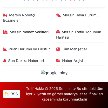
Mersin Nöbetçi
Mersin Hava Durumu
Eczaneler
Mersin Namaz Vakitleri
Mersin Trafik Yoğunluk
Haritası
Puan Durumu ve Fikstür
Tüm Manşetler
Son Dakika Haberleri
Haber Arşivi
Telif Hakkı © 2025 Sonses.tv Bu sitedeki tüm
RSS
içerik, yazılı ve görsel materyaller telif hakları
kapsamında korunmaktadır