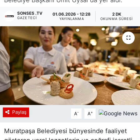
Siyaset
SONSES .TV
01.06.2026 - 12:28
2 DK
GAZETECI
YAYINLANMA
OKUNMA SÜRESI
YEREL HABER
Haberde insan
Tanıtım
Paylaş
-
+
A
A
Muratpaşa Belediyesi bünyesinde faaliyet