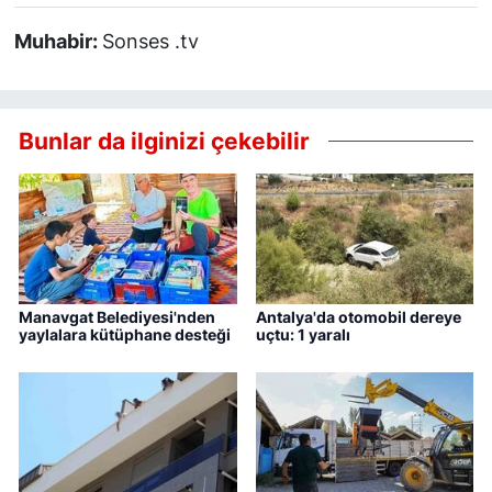
Muhabir:
Sonses .tv
Bunlar da ilginizi çekebilir
Manavgat Belediyesi'nden
Antalya'da otomobil dereye
yaylalara kütüphane desteği
uçtu: 1 yaralı