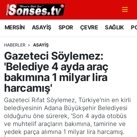
MERSİN
Mersin Nöbetçi Eczaneler
MERSİN
ASAYİŞ
SPOR
ÇEVRE
SAĞLIK
PO
ASAYİŞ
Mersin Hava Durumu
HABERLER
ASAYİŞ
Gazeteci Söylemez:
SPOR
Mersin Namaz Vakitleri
'Belediye 4 ayda araç
GÜNÜN MANŞETİ
Mersin Trafik Yoğunluk Haritası
bakımına 1 milyar lira
harcamış'
DÜNYA
Süper Lig Puan Durumu ve Fikstür
Gazeteci Rıfat Söylemez, Türkiye'nin en kirli
KÜLTÜR - SANAT
Tüm Manşetler
belediyesinin Adana Büyükşehir Belediyesi
olduğunu öne sürerek, 'Son 4 ayda otobüs
MAGAZİN
Son Dakika Haberleri
ve muhtelif araçların bakımına, tamirine ve
yedek parça alımına 1 milyar lira harcamış.
SAĞLIK
Haber Arşivi