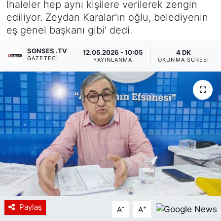
İhaleler hep aynı kişilere verilerek zengin
ediliyor. Zeydan Karalar'ın oğlu, belediyenin
Siyaset
eş genel başkanı gibi' dedi.
YEREL HABER
SONSES .TV
12.05.2026 - 10:05
4 DK
GAZETECI
YAYINLANMA
OKUNMA SÜRESI
Haberde insan
Tanıtım
Paylaş
-
+
A
A