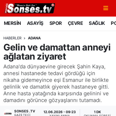
MERSİN
Mersin Nöbetçi Eczaneler
MERSİN
ASAYİŞ
SPOR
ÇEVRE
SAĞLIK
PO
ASAYİŞ
Mersin Hava Durumu
HABERLER
ADANA
Gelin ve damattan anneyi
SPOR
Mersin Namaz Vakitleri
ağlatan ziyaret
GÜNÜN MANŞETİ
Mersin Trafik Yoğunluk Haritası
Adana'da dünyaevine girecek Şahin Kaya,
DÜNYA
Süper Lig Puan Durumu ve Fikstür
annesi hastanede tedavi gördüğü için
nikaha gidemeyince eşi Esmanur ile birlikte
KÜLTÜR - SANAT
Tüm Manşetler
gelinlik ve damatlık giyerek hastaneye gitti.
Anne hasta yatağında karşısında gelinini ve
MAGAZİN
Son Dakika Haberleri
damadını görünce gözyaşlarını tutamadı.
SONSES .TV
SAĞLIK
Haber Arşivi
12.06.2026 - 09:23
1 DK
GAZETECI
YAYINLANMA
OKUNMA SÜRESI