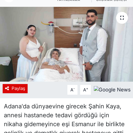
Siyaset
YEREL HABER
Haberde insan
Tanıtım
Paylaş
-
+
A
A
Adana'da dünyaevine girecek Şahin Kaya,
annesi hastanede tedavi gördüğü için
nikaha gidemeyince eşi Esmanur ile birlikte