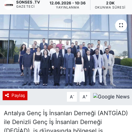
SONSES .TV
12.06.2026 - 10:36
2 DK
GAZETECI
YAYINLANMA
OKUNMA SÜRESI
Siyaset
YEREL HABER
Haberde insan
Tanıtım
Paylaş
-
+
A
A
Antalya Genç İş İnsanları Derneği (ANTGİAD)
ile Denizli Genç İş İnsanları Derneği
(DEGİAD), iş dünyasında bölgesel iş