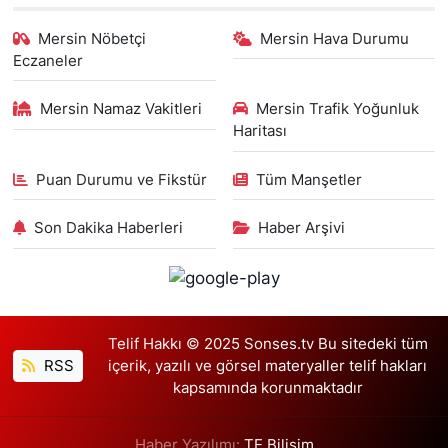
Mersin Nöbetçi
Mersin Hava Durumu
Eczaneler
Mersin Namaz Vakitleri
Mersin Trafik Yoğunluk
Haritası
Puan Durumu ve Fikstür
Tüm Manşetler
Son Dakika Haberleri
Haber Arşivi
Telif Hakkı © 2025 Sonses.tv Bu sitedeki tüm
RSS
içerik, yazılı ve görsel materyaller telif hakları
kapsamında korunmaktadır
Haber Yazılımı:
TE Bilişim