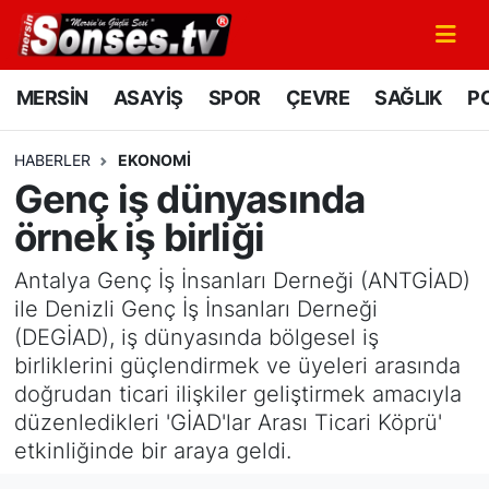
MERSİN
Mersin Nöbetçi Eczaneler
MERSİN
ASAYİŞ
SPOR
ÇEVRE
SAĞLIK
PO
ASAYİŞ
Mersin Hava Durumu
HABERLER
EKONOMİ
Genç iş dünyasında
SPOR
Mersin Namaz Vakitleri
örnek iş birliği
GÜNÜN MANŞETİ
Mersin Trafik Yoğunluk Haritası
Antalya Genç İş İnsanları Derneği (ANTGİAD)
DÜNYA
Süper Lig Puan Durumu ve Fikstür
ile Denizli Genç İş İnsanları Derneği
(DEGİAD), iş dünyasında bölgesel iş
KÜLTÜR - SANAT
Tüm Manşetler
birliklerini güçlendirmek ve üyeleri arasında
doğrudan ticari ilişkiler geliştirmek amacıyla
MAGAZİN
Son Dakika Haberleri
düzenledikleri 'GİAD'lar Arası Ticari Köprü'
etkinliğinde bir araya geldi.
SAĞLIK
Haber Arşivi