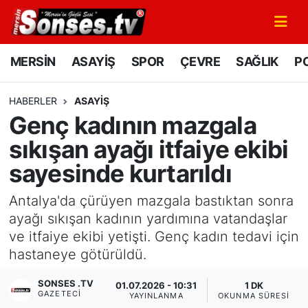
MERSİN
Mersin Nöbetçi Eczaneler
MERSİN
ASAYİŞ
SPOR
ÇEVRE
SAĞLIK
PO
ASAYİŞ
Mersin Hava Durumu
HABERLER
ASAYİŞ
Genç kadının mazgala
SPOR
Mersin Namaz Vakitleri
sıkışan ayağı itfaiye ekibi
GÜNÜN MANŞETİ
Mersin Trafik Yoğunluk Haritası
sayesinde kurtarıldı
DÜNYA
Süper Lig Puan Durumu ve Fikstür
Antalya'da çürüyen mazgala bastıktan sonra
ayağı sıkışan kadının yardımına vatandaşlar
KÜLTÜR - SANAT
Tüm Manşetler
ve itfaiye ekibi yetişti. Genç kadın tedavi için
hastaneye götürüldü.
MAGAZİN
Son Dakika Haberleri
SONSES .TV
01.07.2026 - 10:31
1 DK
GAZETECI
SAĞLIK
Haber Arşivi
YAYINLANMA
OKUNMA SÜRESI