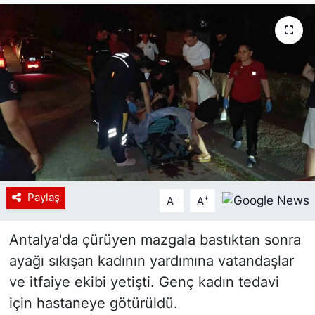
Siyaset
YEREL HABER
Haberde insan
Tanıtım
Paylaş
-
+
A
A
Antalya'da çürüyen mazgala bastıktan sonra
ayağı sıkışan kadının yardımına vatandaşlar
ve itfaiye ekibi yetişti. Genç kadın tedavi
için hastaneye götürüldü.