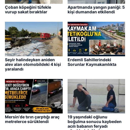
Çoban köpeğini tüfekle
Apartmanda yangın paniği: 5
vurup sakat bıraktılar
kişi dumandan etkilendi
Seyir halindeyken aniden
Erdemli Sahillerindeki
alev alan otomobildeki 4 kişi
Sorunlar Kaymakamlıkta
yaralandı
Mersin'de tırın çarptığı araç
19 yaşındaki oğlunu
metrelerce sürüklendi
boğulma sonucu kaybeden
acılı babanın feryadı