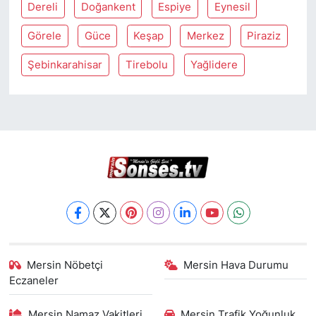
Dereli
Doğankent
Espiye
Eynesil
Görele
Güce
Keşap
Merkez
Piraziz
Şebinkarahisar
Tirebolu
Yağlidere
Mersin Nöbetçi
Mersin Hava Durumu
Eczaneler
Mersin Namaz Vakitleri
Mersin Trafik Yoğunluk