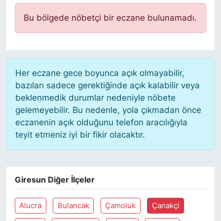
Siyaset
Bu bölgede nöbetçi bir eczane bulunamadı.
YEREL HABER
Haberde insan
Her eczane gece boyunca açık olmayabilir,
bazıları sadece gerektiğinde açık kalabilir veya
Tanıtım
beklenmedik durumlar nedeniyle nöbete
gelemeyebilir. Bu nedenle, yola çıkmadan önce
eczanenin açık olduğunu telefon aracılığıyla
teyit etmeniz iyi bir fikir olacaktır.
Giresun Diğer İlçeler
Alucra
Bulancak
Çamoluk
Çanakçi