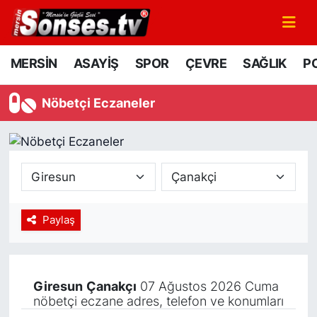
MERSİN
Mersin Nöbetçi Eczaneler
MERSİN
ASAYİŞ
SPOR
ÇEVRE
SAĞLIK
PO
ASAYİŞ
Mersin Hava Durumu
Nöbetçi Eczaneler
SPOR
Mersin Namaz Vakitleri
GÜNÜN MANŞETİ
Mersin Trafik Yoğunluk Haritası
DÜNYA
Süper Lig Puan Durumu ve Fikstür
Paylaş
KÜLTÜR - SANAT
Tüm Manşetler
MAGAZİN
Son Dakika Haberleri
Giresun
Çanakçı
07 Ağustos 2026 Cuma
nöbetçi eczane adres, telefon ve konumları
SAĞLIK
Haber Arşivi