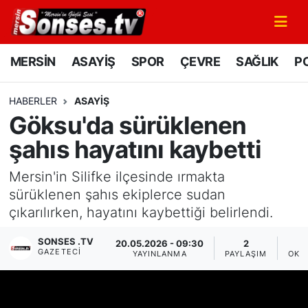
MERSİN
Mersin Nöbetçi Eczaneler
MERSİN
ASAYİŞ
SPOR
ÇEVRE
SAĞLIK
PO
ASAYİŞ
Mersin Hava Durumu
HABERLER
ASAYİŞ
Göksu'da sürüklenen
SPOR
Mersin Namaz Vakitleri
şahıs hayatını kaybetti
GÜNÜN MANŞETİ
Mersin Trafik Yoğunluk Haritası
Mersin'in Silifke ilçesinde ırmakta
DÜNYA
Süper Lig Puan Durumu ve Fikstür
sürüklenen şahıs ekiplerce sudan
çıkarılırken, hayatını kaybettiği belirlendi.
KÜLTÜR - SANAT
Tüm Manşetler
SONSES .TV
20.05.2026 - 09:30
2
GAZETECI
YAYINLANMA
PAYLAŞIM
OKU
MAGAZİN
Son Dakika Haberleri
SAĞLIK
Haber Arşivi