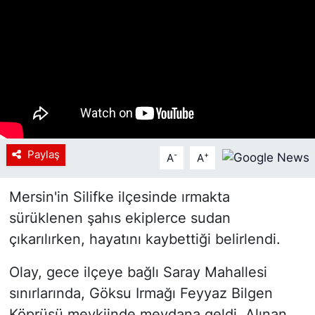
Siyaset
YEREL HABER
Haberde insan
Tanıtım
Paylaş
-
+
A
A
Mersin'in Silifke ilçesinde ırmakta
sürüklenen şahıs ekiplerce sudan
çıkarılırken, hayatını kaybettiği belirlendi.
Olay, gece ilçeye bağlı Saray Mahallesi
sınırlarında, Göksu Irmağı Feyyaz Bilgen
Köprüsü mevkiinde meydana geldi. Alınan