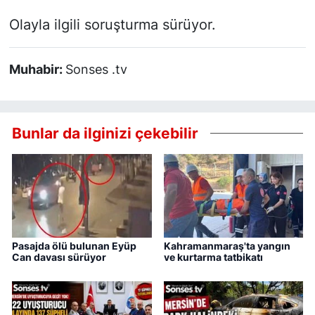
Olayla ilgili soruşturma sürüyor.
Muhabir:
Sonses .tv
Bunlar da ilginizi çekebilir
Pasajda ölü bulunan Eyüp
Kahramanmaraş'ta yangın
Can davası sürüyor
ve kurtarma tatbikatı