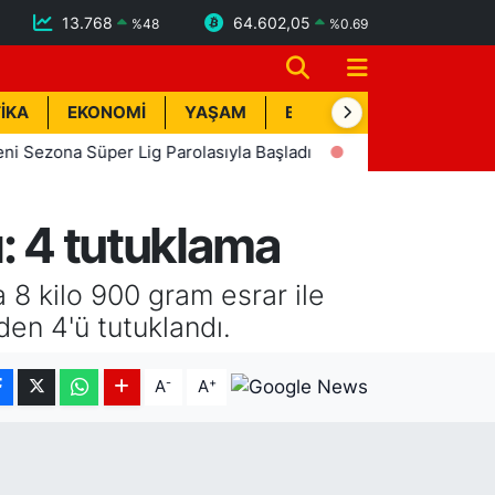
13.768
64.602,05
%
48
%
0.69
İKA
EKONOMİ
YAŞAM
BİK İLAN
TEKNOLOJİ
zona Süper Lig Parolasıyla Başladı
15:15
Orman ekipleri,
: 4 tutuklama
8 kilo 900 gram esrar ile
den 4'ü tutuklandı.
-
+
A
A