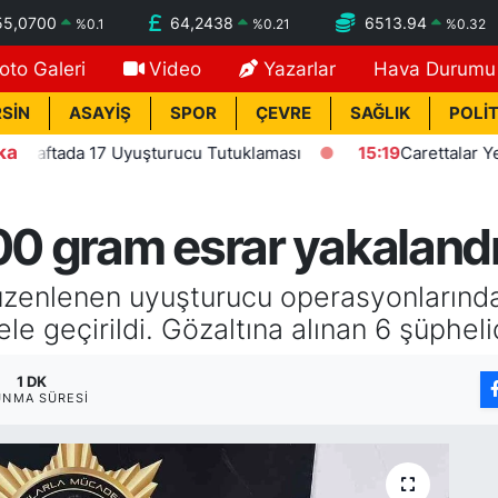
55,0700
64,2438
6513.94
%
0.1
%
0.21
%
0.32
oto Galeri
Video
Yazarlar
Hava Durumu
SİN
ASAYİŞ
SPOR
ÇEVRE
SAĞLIK
POLİT
ka
aftada 17 Uyuşturucu Tutuklaması
15:19
Carettalar Yeni Se
00 gram esrar yakalandı
üzenlenen uyuşturucu operasyonlarında 
le geçirildi. Gözaltına alınan 6 şüpheli
1 DK
UNMA SÜRESI