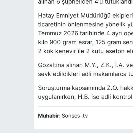
alınan 6 şüpheliden 4'ü tutuklandı
Hatay Emniyet Müdürlüğü ekipler
ticaretinin önlenmesine yönelik y
Temmuz 2026 tarihinde 4 ayrı ope
kilo 900 gram esrar, 125 gram sen
2 kök kenevir ile 2 kutu aseton ele
Gözaltına alınan M.Y., Z.K., İ.A. v
sevk edildikleri adli makamlarca t
Soruşturma kapsamında Z.O. hakkın
uygulanırken, H.B. ise adli kontrol 
Muhabir:
Sonses .tv