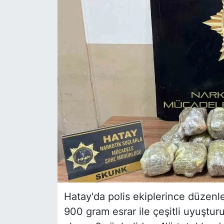
Siyaset
YEREL HABER
Haberde insan
Tanıtım
Hatay'da polis ekiplerince düzenl
900 gram esrar ile çeşitli uyuştur