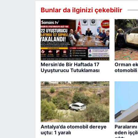
Bunlar da ilginizi çekebilir
Mersin’de Bir Haftada 17
Orman eki
Uyuşturucu Tutuklaması
otomobil
Antalya'da otomobil dereye
Paralarını
uçtu: 1 yaralı
eden işçil