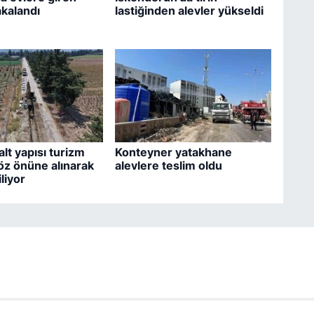
akalandı
lastiğinden alevler yükseldi
lt yapısı turizm
Konteyner yatakhane
z önüne alınarak
alevlere teslim oldu
liyor