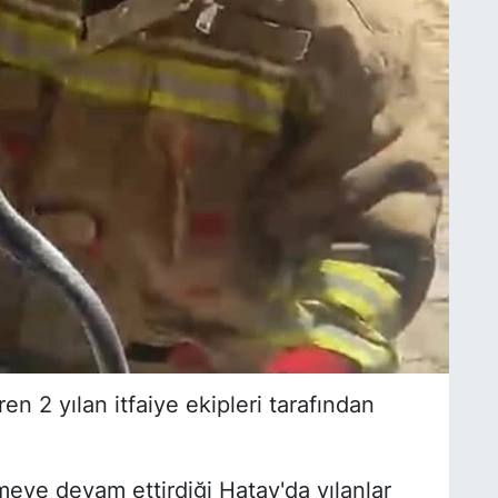
en 2 yılan itfaiye ekipleri tarafından
rmeye devam ettirdiği Hatay'da yılanlar