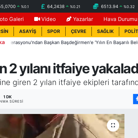
55,0700
64,2438
6513.94
%
0.1
%
0.21
%
0.32
oto Galeri
Video
Yazarlar
Hava Durumu
SİN
ASAYİŞ
SPOR
ÇEVRE
SAĞLIK
POLİT
ka
asyonu'ndan Başkan Başdeğirmen'e 'Yılın En Başarılı Belediye 
 2 yılanı itfaiye yakalad
ne giren 2 yılan itfaiye ekipleri tarafın
1 DK
NMA SÜRESI