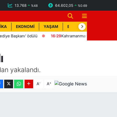
13.768
64.602,05
%
48
%
0.69
İKA
EKONOMİ
YAŞAM
BİK İLAN
TEKNOLOJİ
Başkanı' ödülü
16:29
Kahramanmaraş'ta yangın ve kurtarma
ı
dan yakalandı.
-
+
A
A