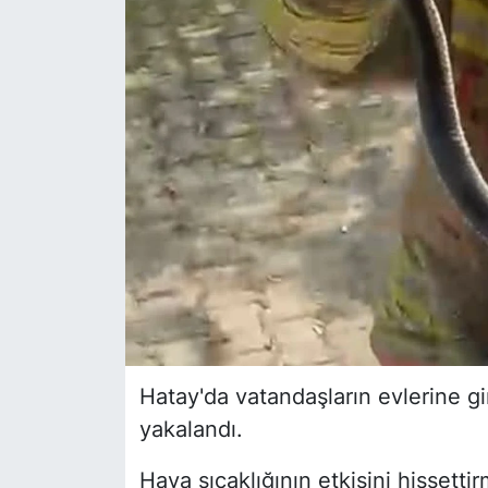
Siyaset
YEREL HABER
Haberde insan
Tanıtım
Hatay'da vatandaşların evlerine gir
yakalandı.
Hava sıcaklığının etkisini hissetti