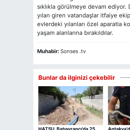
sıklıkla görülmeye devam ediyor. D
yılan giren vatandaşlar itfaiye ekip
evlerdeki yılanları özel aparatla k
yaşam alanlarına bırakıldılar.
Muhabir:
Sonses .tv
Bunlar da ilginizi çekebilir
HATSU, Batıayrancı'da 25
Antakya'd