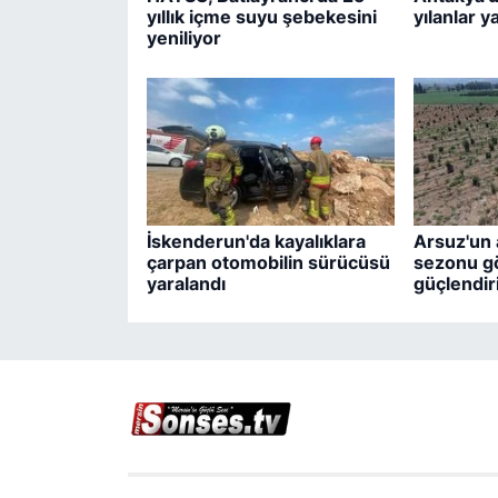
yıllık içme suyu şebekesini
yılanlar y
yeniliyor
İskenderun'da kayalıklara
Arsuz'un a
çarpan otomobilin sürücüsü
sezonu gö
yaralandı
güçlendiri