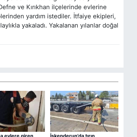
efne ve Kırıkhan ilçelerinde evlerine
lerinden yardım istediler. İtfaiye ekipleri,
olaylıkla yakaladı. Yakalanan yılanlar doğal
a evlere giren
İskenderun'da tırın