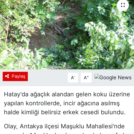
Siyaset
YEREL HABER
Haberde insan
Tanıtım
Paylaş
-
+
A
A
Hatay'da ağaçlık alandan gelen koku üzerine
yapılan kontrollerde, incir ağacına asılmış
halde kimliği belirsiz erkek cesedi bulundu.
Olay, Antakya ilçesi Maşuklu Mahallesi'nde