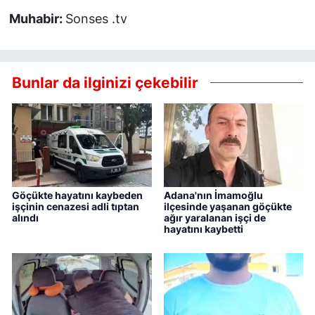
Muhabir:
Sonses .tv
Bunlar da ilginizi çekebilir
Göçükte hayatını kaybeden
Adana'nın İmamoğlu
işçinin cenazesi adli tıptan
ilçesinde yaşanan göçükte
alındı
ağır yaralanan işçi de
hayatını kaybetti