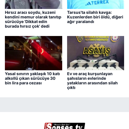
Hırsız aracı soydu, kuzeni
Tarsus'ta silahlı kavga:
kendini memur olarak tanıtıp
Kuzenlerden biri öldü, diğeri
sürücüye 'Dikkat edin
ağır yaralandı
burada hırsız çok' dedi
Yasal sınırın yaklaşık 10 katı
Ev ve araç kurşunlayan
alkollü çıkan sürücüye 30
şahısların evlerinde
bin lira para cezası
yatakların arasından silah
çıktı