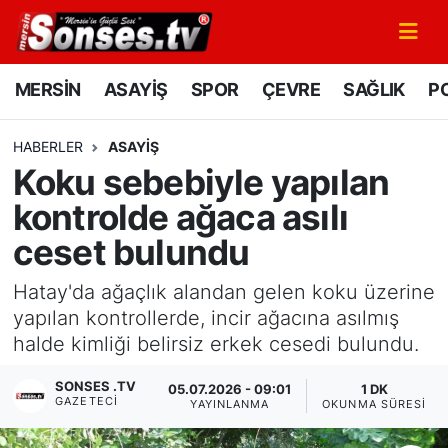
MERSİN
Mersin Nöbetçi Eczaneler
MERSİN
ASAYİŞ
SPOR
ÇEVRE
SAĞLIK
PO
ASAYİŞ
Mersin Hava Durumu
HABERLER
ASAYİŞ
Koku sebebiyle yapılan
SPOR
Mersin Namaz Vakitleri
kontrolde ağaca asılı
GÜNÜN MANŞETİ
Mersin Trafik Yoğunluk Haritası
ceset bulundu
DÜNYA
Süper Lig Puan Durumu ve Fikstür
Hatay'da ağaçlık alandan gelen koku üzerine
yapılan kontrollerde, incir ağacına asılmış
KÜLTÜR - SANAT
Tüm Manşetler
halde kimliği belirsiz erkek cesedi bulundu.
MAGAZİN
Son Dakika Haberleri
SONSES .TV
05.07.2026 - 09:01
1 DK
GAZETECI
YAYINLANMA
OKUNMA SÜRESI
SAĞLIK
Haber Arşivi