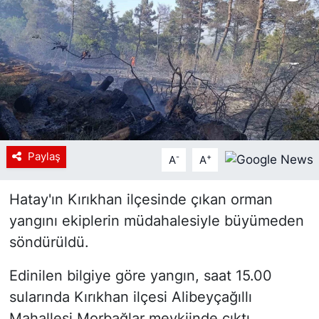
Siyaset
YEREL HABER
Haberde insan
Tanıtım
Paylaş
-
+
A
A
Hatay'ın Kırıkhan ilçesinde çıkan orman
yangını ekiplerin müdahalesiyle büyümeden
söndürüldü.
Edinilen bilgiye göre yangın, saat 15.00
sularında Kırıkhan ilçesi Alibeyçağıllı
Mahallesi Morbağlar mevkiinde çıktı.