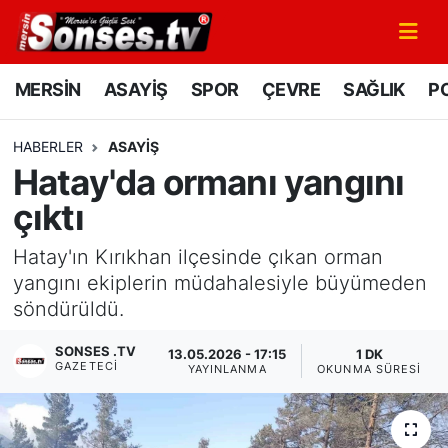
MERSİN
Mersin Nöbetçi Eczaneler
MERSİN
ASAYİŞ
SPOR
ÇEVRE
SAĞLIK
PO
ASAYİŞ
Mersin Hava Durumu
HABERLER
ASAYİŞ
Hatay'da ormanı yangını
SPOR
Mersin Namaz Vakitleri
çıktı
GÜNÜN MANŞETİ
Mersin Trafik Yoğunluk Haritası
Hatay'ın Kırıkhan ilçesinde çıkan orman
DÜNYA
Süper Lig Puan Durumu ve Fikstür
yangını ekiplerin müdahalesiyle büyümeden
söndürüldü.
KÜLTÜR - SANAT
Tüm Manşetler
SONSES .TV
13.05.2026 - 17:15
1 DK
GAZETECI
YAYINLANMA
OKUNMA SÜRESI
MAGAZİN
Son Dakika Haberleri
SAĞLIK
Haber Arşivi