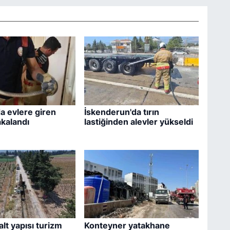
a evlere giren
İskenderun'da tırın
akalandı
lastiğinden alevler yükseldi
lt yapısı turizm
Konteyner yatakhane