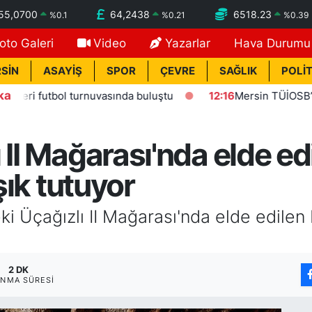
55,0700
64,2438
6518.23
%
0.1
%
0.21
%
0.39
oto Galeri
Video
Yazarlar
Hava Durumu
SİN
ASAYİŞ
SPOR
ÇEVRE
SAĞLIK
POLİT
ka
futbol turnuvasında buluştu
12:16
Mersin TÜİOSB’den Sanay
 II Mağarası'nda elde ed
şık tutuyor
 Üçağızlı II Mağarası'nda elde edilen bu
2 DK
NMA SÜRESI