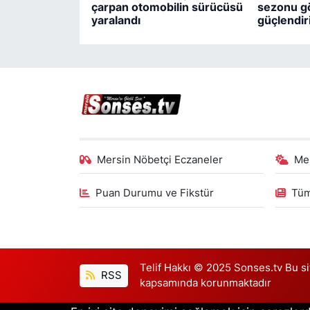
çarpan otomobilin sürücüsü
sezonu gö
yaralandı
güçlendiri
Mersin Nöbetçi Eczaneler
Me
Puan Durumu ve Fikstür
Tüm
Telif Hakkı © 2025 Sonses.tv Bu site
RSS
kapsamında korunmaktadır