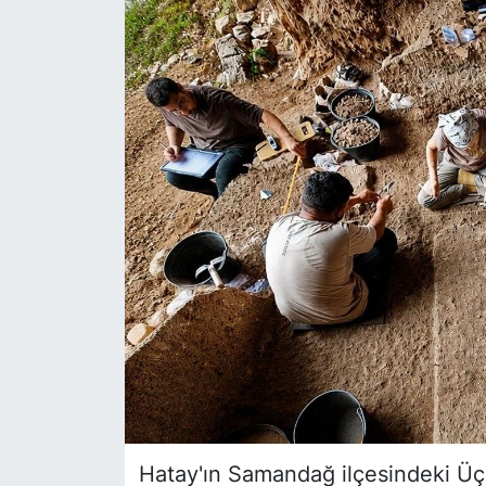
Siyaset
YEREL HABER
Haberde insan
Tanıtım
Hatay'ın Samandağ ilçesindeki Üça