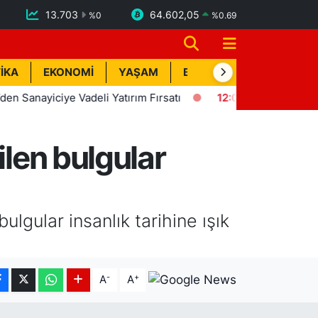
13.703
64.602,05
%
0
%
0.69
İKA
EKONOMİ
YAŞAM
BİK İLAN
TEKNOLOJİ
iciye Vadeli Yatırım Fırsatı
12:09
HATSU, Batıayrancı'da 
ilen bulgular
lgular insanlık tarihine ışık
-
+
A
A