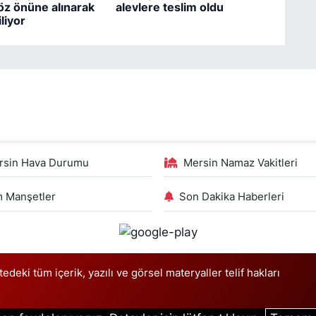
z önüne alınarak
alevlere teslim oldu
liyor
rsin Hava Durumu
Mersin Namaz Vakitleri
 Manşetler
Son Dakika Haberleri
deki tüm içerik, yazılı ve görsel materyaller telif hakları