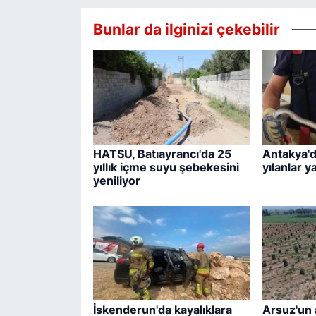
Bunlar da ilginizi çekebilir
HATSU, Batıayrancı'da 25
Antakya'd
yıllık içme suyu şebekesini
yılanlar y
yeniliyor
İskenderun'da kayalıklara
Arsuz'un a