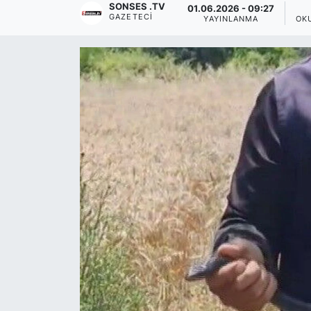
SONSES .TV
01.06.2026 - 09:27
GAZETECI
YAYINLANMA
OK
Siyaset
YEREL HABER
Haberde insan
Tanıtım