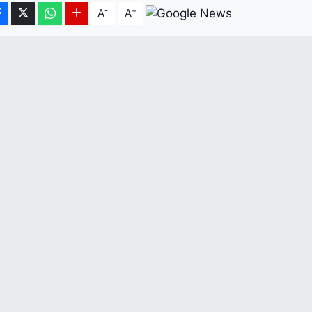
-
+
A
A