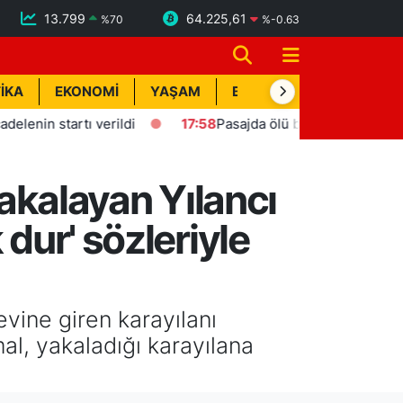
13.799
64.225,61
%
70
%
-0.63
İKA
EKONOMİ
YAŞAM
BİK İLAN
TEKNOLOJİ
startı verildi
17:58
Pasajda ölü bulunan Eyüp Can davası
yakalayan Yılancı
dur' sözleriyle
evine giren karayılanı
al, yakaladığı karayılana