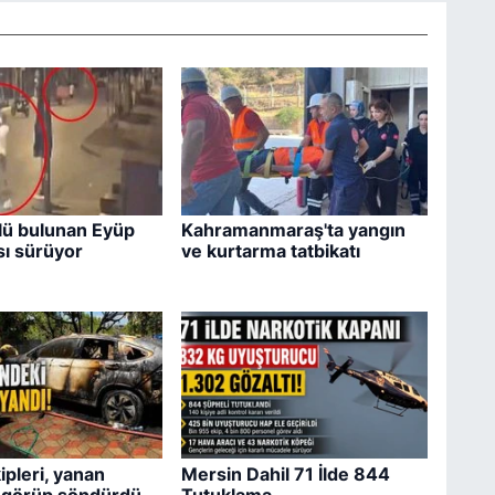
lü bulunan Eyüp
Kahramanmaraş'ta yangın
ı sürüyor
ve kurtarma tatbikatı
pleri, yanan
Mersin Dahil 71 İlde 844
i görüp söndürdü
Tutuklama