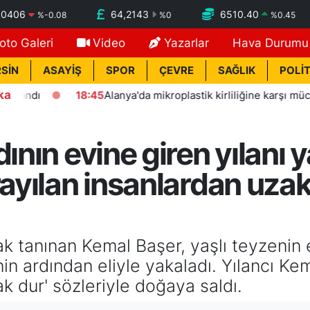
,0406
64,2143
6510.40
%
-0.08
%
0
%
0.45
oto Galeri
Video
Yazarlar
Hava Durumu
SİN
ASAYİŞ
SPOR
ÇEVRE
SAĞLIK
POLİT
ka
18:45
Alanya'da mikroplastik kirliliğine karşı mücadelenin 
ının evine giren yılanı 
rayılan insanlardan uzak 
ak tanınan Kemal Başer, yaşlı teyzenin 
n ardından eliyle yakaladı. Yılancı Kem
ak dur' sözleriyle doğaya saldı.