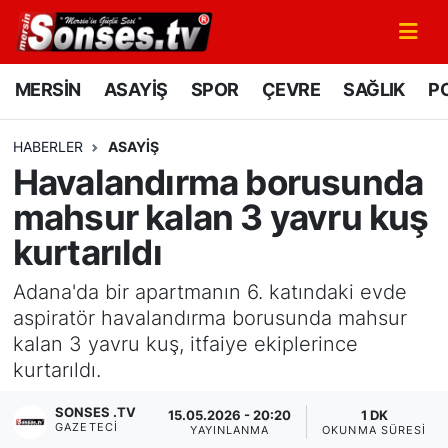
MERSİN
Mersin Nöbetçi Eczaneler
MERSİN
ASAYİŞ
SPOR
ÇEVRE
SAĞLIK
PO
ASAYİŞ
Mersin Hava Durumu
HABERLER
ASAYİŞ
Havalandırma borusunda
SPOR
Mersin Namaz Vakitleri
mahsur kalan 3 yavru kuş
GÜNÜN MANŞETİ
Mersin Trafik Yoğunluk Haritası
kurtarıldı
DÜNYA
Süper Lig Puan Durumu ve Fikstür
Adana'da bir apartmanın 6. katındaki evde
aspiratör havalandırma borusunda mahsur
KÜLTÜR - SANAT
Tüm Manşetler
kalan 3 yavru kuş, itfaiye ekiplerince
kurtarıldı.
MAGAZİN
Son Dakika Haberleri
SONSES .TV
15.05.2026 - 20:20
1 DK
GAZETECI
SAĞLIK
Haber Arşivi
YAYINLANMA
OKUNMA SÜRESI