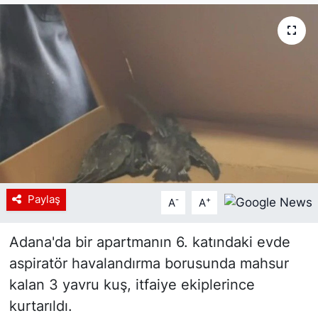
Siyaset
YEREL HABER
Haberde insan
Tanıtım
Paylaş
-
+
A
A
Adana'da bir apartmanın 6. katındaki evde
aspiratör havalandırma borusunda mahsur
kalan 3 yavru kuş, itfaiye ekiplerince
kurtarıldı.