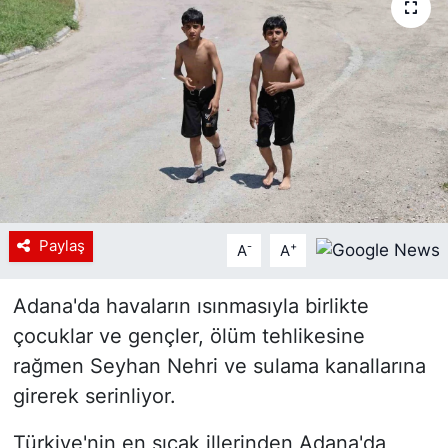
Siyaset
YEREL HABER
Haberde insan
Tanıtım
Paylaş
-
+
A
A
Adana'da havaların ısınmasıyla birlikte
çocuklar ve gençler, ölüm tehlikesine
rağmen Seyhan Nehri ve sulama kanallarına
girerek serinliyor.
Türkiye'nin en sıcak illerinden Adana'da