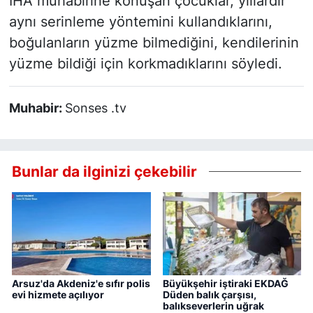
İHA muhabirine konuşan çocuklar, yıllardır
aynı serinleme yöntemini kullandıklarını,
boğulanların yüzme bilmediğini, kendilerinin
yüzme bildiği için korkmadıklarını söyledi.
Muhabir:
Sonses .tv
Bunlar da ilginizi çekebilir
Arsuz'da Akdeniz'e sıfır polis
Büyükşehir iştiraki EKDAĞ
evi hizmete açılıyor
Düden balık çarşısı,
balıkseverlerin uğrak