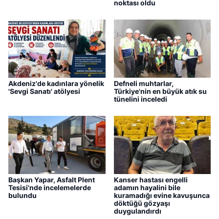
noktası oldu
Akdeniz'de kadınlara yönelik
Defneli muhtarlar,
'Sevgi Sanatı' atölyesi
Türkiye'nin en büyük atık su
tünelini inceledi
Başkan Yapar, Asfalt Plent
Kanser hastası engelli
Tesisi'nde incelemelerde
adamın hayalini bile
bulundu
kuramadığı evine kavuşunca
döktüğü gözyaşı
duygulandırdı