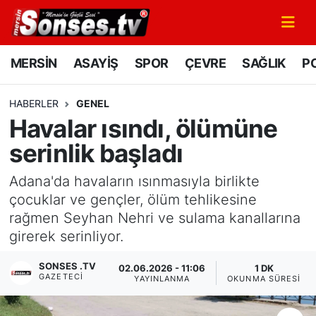
MERSİN
Mersin Nöbetçi Eczaneler
MERSİN
ASAYİŞ
SPOR
ÇEVRE
SAĞLIK
PO
ASAYİŞ
Mersin Hava Durumu
HABERLER
GENEL
Havalar ısındı, ölümüne
SPOR
Mersin Namaz Vakitleri
serinlik başladı
GÜNÜN MANŞETİ
Mersin Trafik Yoğunluk Haritası
Adana'da havaların ısınmasıyla birlikte
DÜNYA
Süper Lig Puan Durumu ve Fikstür
çocuklar ve gençler, ölüm tehlikesine
rağmen Seyhan Nehri ve sulama kanallarına
KÜLTÜR - SANAT
Tüm Manşetler
girerek serinliyor.
SONSES .TV
MAGAZİN
Son Dakika Haberleri
02.06.2026 - 11:06
1 DK
GAZETECI
YAYINLANMA
OKUNMA SÜRESI
SAĞLIK
Haber Arşivi