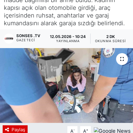
kapısı açık olan otomobile girdiği, araç
Siyaset
içerisinden ruhsat, anahtarlar ve garaj
kumandasını alarak garaja sızdığı belirlendi.
YEREL HABER
SONSES .TV
12.05.2026 - 10:24
2 DK
Haberde insan
GAZETECI
YAYINLANMA
OKUNMA SÜRESI
Tanıtım
Paylaş
-
+
A
A