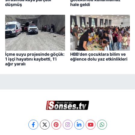
düşmüş
hale geldi
İçme suyu projesinde göçük:
HBB'den çocuklara bilim ve
1 işçi hayatını kaybetti, 1'i
eğlence dolu yaz etkinlikleri
ağır yaralı