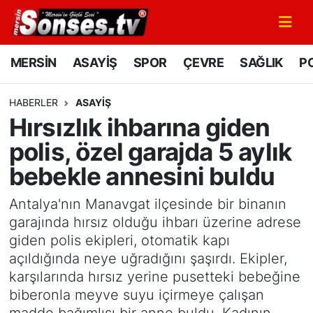
MERSİN
Mersin Nöbetçi Eczaneler
MERSİN
ASAYİŞ
SPOR
ÇEVRE
SAĞLIK
PO
ASAYİŞ
Mersin Hava Durumu
HABERLER
ASAYİŞ
Hırsızlık ihbarına giden
SPOR
Mersin Namaz Vakitleri
polis, özel garajda 5 aylık
GÜNÜN MANŞETİ
Mersin Trafik Yoğunluk Haritası
bebekle annesini buldu
DÜNYA
Süper Lig Puan Durumu ve Fikstür
Antalya'nın Manavgat ilçesinde bir binanın
garajında hırsız olduğu ihbarı üzerine adrese
KÜLTÜR - SANAT
Tüm Manşetler
giden polis ekipleri, otomatik kapı
açıldığında neye uğradığını şaşırdı. Ekipler,
MAGAZİN
Son Dakika Haberleri
karşılarında hırsız yerine pusetteki bebeğine
biberonla meyve suyu içirmeye çalışan
SAĞLIK
Haber Arşivi
madde bağımlısı bir anne buldu. Kadının