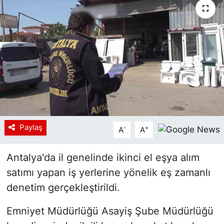
Siyaset
YEREL HABER
Haberde insan
Tanıtım
Paylaş
-
+
A
A
Antalya'da il genelinde ikinci el eşya alım
satımı yapan iş yerlerine yönelik eş zamanlı
denetim gerçekleştirildi.
Emniyet Müdürlüğü Asayiş Şube Müdürlüğü