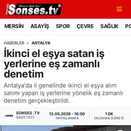
MERSİN
Mersin Nöbetçi Eczaneler
MERSİN
ASAYİŞ
SPOR
ÇEVRE
SAĞLIK
PO
ASAYİŞ
Mersin Hava Durumu
HABERLER
ANTALYA
İkinci el eşya satan iş
SPOR
Mersin Namaz Vakitleri
yerlerine eş zamanlı
GÜNÜN MANŞETİ
Mersin Trafik Yoğunluk Haritası
denetim
DÜNYA
Süper Lig Puan Durumu ve Fikstür
Antalya'da il genelinde ikinci el eşya alım
satımı yapan iş yerlerine yönelik eş zamanlı
KÜLTÜR - SANAT
Tüm Manşetler
denetim gerçekleştirildi.
MAGAZİN
Son Dakika Haberleri
SONSES .TV
13.05.2026 - 16:50
1 DK
GAZETECI
YAYINLANMA
OKUNMA SÜRESI
SAĞLIK
Haber Arşivi