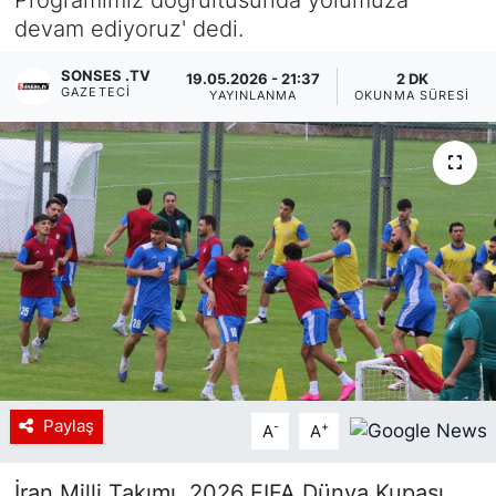
devam ediyoruz' dedi.
Siyaset
SONSES .TV
19.05.2026 - 21:37
2 DK
YEREL HABER
GAZETECI
YAYINLANMA
OKUNMA SÜRESI
Haberde insan
Tanıtım
Paylaş
-
+
A
A
İran Milli Takımı, 2026 FIFA Dünya Kupası