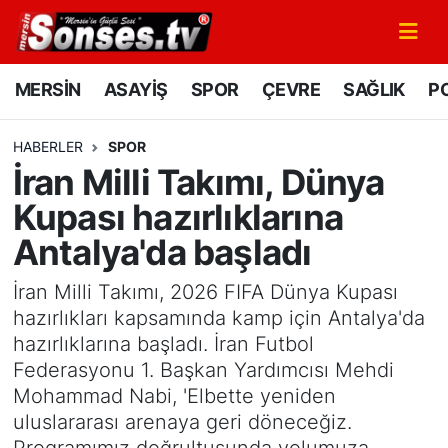
MERSİN
Mersin Nöbetçi Eczaneler
MERSİN
ASAYİŞ
SPOR
ÇEVRE
SAĞLIK
PO
ASAYİŞ
Mersin Hava Durumu
HABERLER
SPOR
İran Milli Takımı, Dünya
SPOR
Mersin Namaz Vakitleri
Kupası hazırlıklarına
GÜNÜN MANŞETİ
Mersin Trafik Yoğunluk Haritası
Antalya'da başladı
DÜNYA
Süper Lig Puan Durumu ve Fikstür
İran Milli Takımı, 2026 FIFA Dünya Kupası
hazırlıkları kapsamında kamp için Antalya'da
KÜLTÜR - SANAT
Tüm Manşetler
hazırlıklarına başladı. İran Futbol
Federasyonu 1. Başkan Yardımcısı Mehdi
MAGAZİN
Son Dakika Haberleri
Mohammad Nabi, 'Elbette yeniden
uluslararası arenaya geri döneceğiz.
SAĞLIK
Haber Arşivi
Programımız doğrultusunda yolumuza