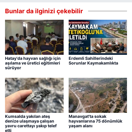
Bunlar da ilginizi çekebilir
Hatay'da hayvan sağlığı için
Erdemli Sahillerindeki
aşılama ve üretici eğitimleri
Sorunlar Kaymakamlıkta
sürüyor
Kumsalda yakılan ateş
Manavgat'ta sokak
denize ulaşmaya çalışan
hayvanlarına 75 dönümlük
yavru carettayı yakıp telef
yaşam alanı
etti