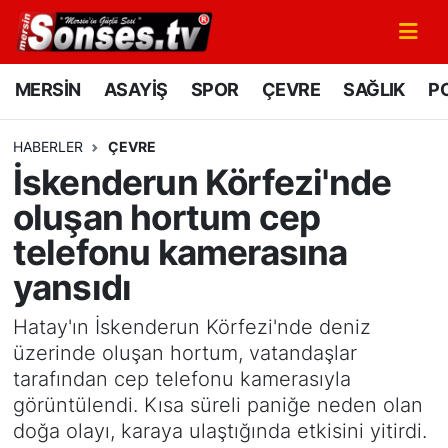
MERSİN
Mersin Nöbetçi Eczaneler
MERSİN
ASAYİŞ
SPOR
ÇEVRE
SAĞLIK
PO
ASAYİŞ
Mersin Hava Durumu
HABERLER
ÇEVRE
İskenderun Körfezi'nde
SPOR
Mersin Namaz Vakitleri
oluşan hortum cep
GÜNÜN MANŞETİ
Mersin Trafik Yoğunluk Haritası
telefonu kamerasına
yansıdı
DÜNYA
Süper Lig Puan Durumu ve Fikstür
Hatay'ın İskenderun Körfezi'nde deniz
KÜLTÜR - SANAT
Tüm Manşetler
üzerinde oluşan hortum, vatandaşlar
tarafından cep telefonu kamerasıyla
MAGAZİN
Son Dakika Haberleri
görüntülendi. Kısa süreli paniğe neden olan
doğa olayı, karaya ulaştığında etkisini yitirdi.
SAĞLIK
Haber Arşivi