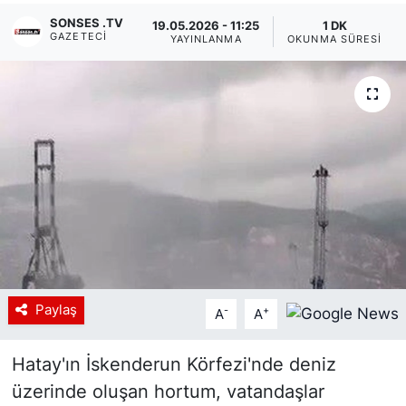
SONSES .TV
19.05.2026 - 11:25
1 DK
Siyaset
GAZETECI
YAYINLANMA
OKUNMA SÜRESI
YEREL HABER
Haberde insan
Tanıtım
Paylaş
-
+
A
A
Hatay'ın İskenderun Körfezi'nde deniz
üzerinde oluşan hortum, vatandaşlar