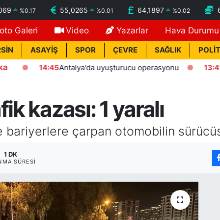
069
55,0265
64,1897
%
0.17
%
0.01
%
0.02
oto Galeri
Video
Yazarlar
Hava Durumu
SİN
ASAYİŞ
SPOR
ÇEVRE
SAĞLIK
POLİT
ka
14:45
Antalya'da uyuşturucu operasyonu
13:41
Kaste
ik kazası: 1 yaralı
e bariyerlere çarpan otomobilin sürücüs
1 DK
NMA SÜRESI