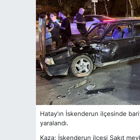
Siyaset
YEREL HABER
Haberde insan
Tanıtım
Hatay'ın İskenderun ilçesinde bar
yaralandı.
Kaza; İskenderun ilçesi Sakıt me