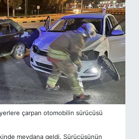
iyerlere çarpan otomobilin sürücüsü
vkinde meydana geldi. Sürücüsünün