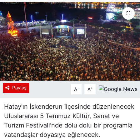
Siyaset
YEREL HABER
Haberde insan
Tanıtım
Paylaş
-
+
A
A
Hatay'ın İskenderun ilçesinde düzenlenecek
Uluslararası 5 Temmuz Kültür, Sanat ve
Turizm Festivali'nde dolu dolu bir programla
vatandaşlar doyasıya eğlenecek.