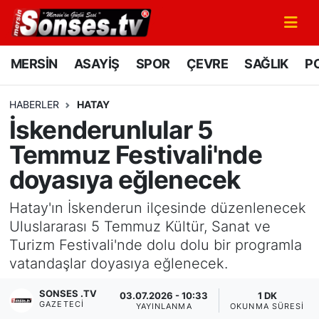
MERSİN
Mersin Nöbetçi Eczaneler
MERSİN
ASAYİŞ
SPOR
ÇEVRE
SAĞLIK
PO
ASAYİŞ
Mersin Hava Durumu
HABERLER
HATAY
İskenderunlular 5
SPOR
Mersin Namaz Vakitleri
Temmuz Festivali'nde
GÜNÜN MANŞETİ
Mersin Trafik Yoğunluk Haritası
doyasıya eğlenecek
DÜNYA
Süper Lig Puan Durumu ve Fikstür
Hatay'ın İskenderun ilçesinde düzenlenecek
Uluslararası 5 Temmuz Kültür, Sanat ve
KÜLTÜR - SANAT
Tüm Manşetler
Turizm Festivali'nde dolu dolu bir programla
vatandaşlar doyasıya eğlenecek.
MAGAZİN
Son Dakika Haberleri
SONSES .TV
03.07.2026 - 10:33
1 DK
GAZETECI
SAĞLIK
Haber Arşivi
YAYINLANMA
OKUNMA SÜRESI