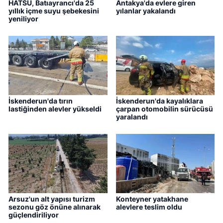
HATSU, Batıayrancı'da 25
Antakya'da evlere giren
yıllık içme suyu şebekesini
yılanlar yakalandı
yeniliyor
İskenderun'da tırın
İskenderun'da kayalıklara
lastiğinden alevler yükseldi
çarpan otomobilin sürücüsü
yaralandı
Arsuz'un alt yapısı turizm
Konteyner yatakhane
sezonu göz önüne alınarak
alevlere teslim oldu
güçlendiriliyor