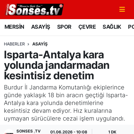
MERSİN
Mersin Nöbetçi Eczaneler
MERSİN
ASAYİŞ
SPOR
ÇEVRE
SAĞLIK
PO
ASAYİŞ
Mersin Hava Durumu
HABERLER
ASAYİŞ
Isparta-Antalya kara
SPOR
Mersin Namaz Vakitleri
yolunda jandarmadan
GÜNÜN MANŞETİ
Mersin Trafik Yoğunluk Haritası
kesintisiz denetim
DÜNYA
Süper Lig Puan Durumu ve Fikstür
Burdur İl Jandarma Komutanlığı ekiplerince
günde yaklaşık 18 bin aracın geçtiği Isparta-
KÜLTÜR - SANAT
Tüm Manşetler
Antalya kara yolunda denetimlerine
kesintisiz devam ediyor. Hız kuralarına
MAGAZİN
Son Dakika Haberleri
uymayan sürücülere cezai işlem uygulandı.
SAĞLIK
Haber Arşivi
SONSES .TV
01.06.2026 - 10:08
1 DK