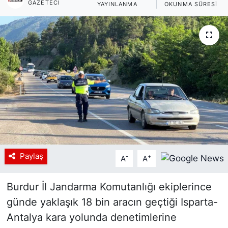
GAZETECI
YAYINLANMA
OKUNMA SÜRESI
Siyaset
YEREL HABER
Haberde insan
Tanıtım
Paylaş
-
+
A
A
Burdur İl Jandarma Komutanlığı ekiplerince
günde yaklaşık 18 bin aracın geçtiği Isparta-
Antalya kara yolunda denetimlerine