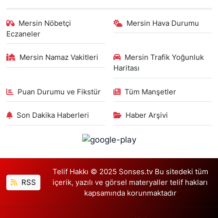
Mersin Nöbetçi
Mersin Hava Durumu
Eczaneler
Mersin Namaz Vakitleri
Mersin Trafik Yoğunluk
Haritası
Puan Durumu ve Fikstür
Tüm Manşetler
Son Dakika Haberleri
Haber Arşivi
Telif Hakkı © 2025 Sonses.tv Bu sitedeki tüm
RSS
içerik, yazılı ve görsel materyaller telif hakları
kapsamında korunmaktadır