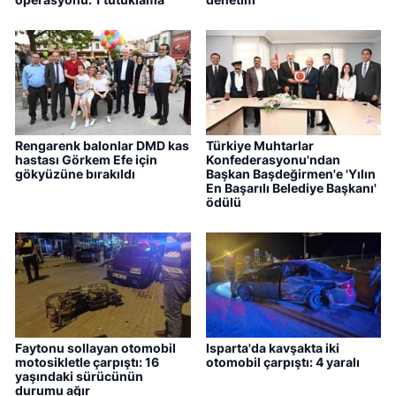
Rengarenk balonlar DMD kas
Türkiye Muhtarlar
hastası Görkem Efe için
Konfederasyonu'ndan
gökyüzüne bırakıldı
Başkan Başdeğirmen'e 'Yılın
En Başarılı Belediye Başkanı'
ödülü
Faytonu sollayan otomobil
Isparta'da kavşakta iki
motosikletle çarpıştı: 16
otomobil çarpıştı: 4 yaralı
yaşındaki sürücünün
durumu ağır