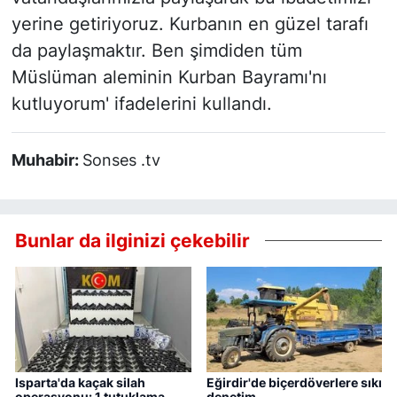
yerine getiriyoruz. Kurbanın en güzel tarafı
da paylaşmaktır. Ben şimdiden tüm
Müslüman aleminin Kurban Bayramı'nı
kutluyorum' ifadelerini kullandı.
Muhabir:
Sonses .tv
Bunlar da ilginizi çekebilir
Isparta'da kaçak silah
Eğirdir'de biçerdöverlere sıkı
operasyonu: 1 tutuklama
denetim