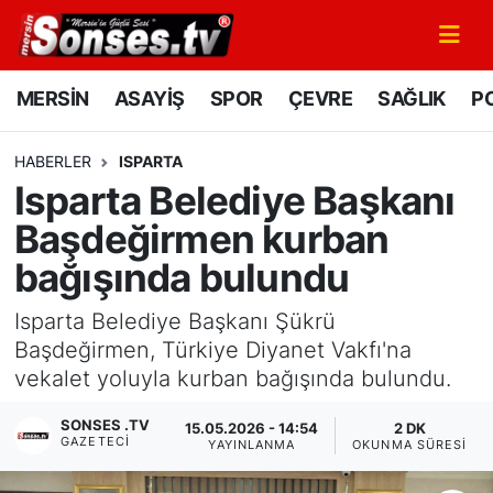
MERSİN
Mersin Nöbetçi Eczaneler
MERSİN
ASAYİŞ
SPOR
ÇEVRE
SAĞLIK
PO
ASAYİŞ
Mersin Hava Durumu
HABERLER
ISPARTA
Isparta Belediye Başkanı
SPOR
Mersin Namaz Vakitleri
Başdeğirmen kurban
GÜNÜN MANŞETİ
Mersin Trafik Yoğunluk Haritası
bağışında bulundu
DÜNYA
Süper Lig Puan Durumu ve Fikstür
Isparta Belediye Başkanı Şükrü
Başdeğirmen, Türkiye Diyanet Vakfı'na
KÜLTÜR - SANAT
Tüm Manşetler
vekalet yoluyla kurban bağışında bulundu.
MAGAZİN
Son Dakika Haberleri
SONSES .TV
15.05.2026 - 14:54
2 DK
GAZETECI
YAYINLANMA
OKUNMA SÜRESI
SAĞLIK
Haber Arşivi