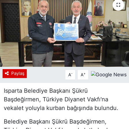
Siyaset
YEREL HABER
Haberde insan
Tanıtım
Paylaş
-
+
A
A
Isparta Belediye Başkanı Şükrü
Başdeğirmen, Türkiye Diyanet Vakfı'na
vekalet yoluyla kurban bağışında bulundu.
Belediye Başkanı Şükrü Başdeğirmen,