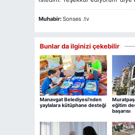
Muhabir:
Sonses .tv
Bunlar da ilginizi çekebilir
Manavgat Belediyesi'nden
Muratpaşa
yaylalara kütüphane desteği
eğitim de
başarısı