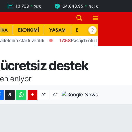
13.799
64.643,95
%
70
%
0.16
İKA
EKONOMİ
YAŞAM
BİK İLAN
TEKNOLOJİ
 startı verildi
17:58
Pasajda ölü bulunan Eyüp Can davas
 ücretsiz destek
enleniyor.
-
+
A
A