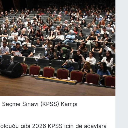
el Seçme Sınavı (KPSS) Kampı
a olduğu gibi 2026 KPSS için de adaylara