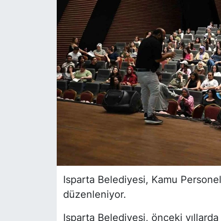
Siyaset
YEREL HABER
Haberde insan
Tanıtım
Isparta Belediyesi, Kamu Person
düzenleniyor.
Isparta Belediyesi, önceki yıllard