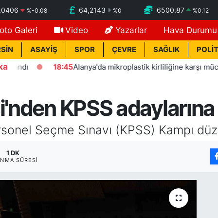
,0406
64,2143
6500.87
%
-0.08
%
0
%
0.12
oto Galeri
Video
Yazarlar
Hava Durumu
SİN
ASAYİŞ
SPOR
ÇEVRE
SAĞLIK
POLİT
ka
ı
18:45
Alanya'da mikroplastik kirliliğine karşı mücadelenin
si'nden KPSS adaylarına
rsonel Seçme Sınavı (KPSS) Kampı düz
1 DK
NMA SÜRESI