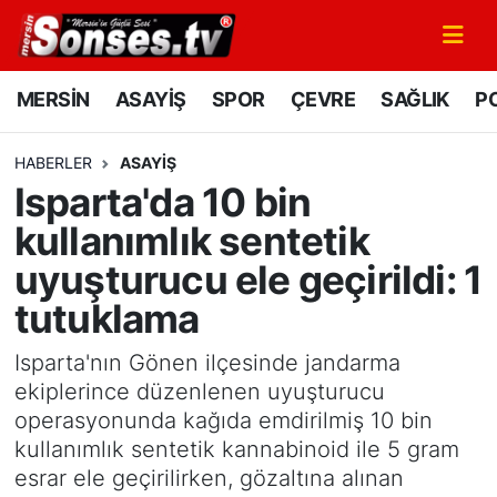
MERSİN
Mersin Nöbetçi Eczaneler
MERSİN
ASAYİŞ
SPOR
ÇEVRE
SAĞLIK
PO
ASAYİŞ
Mersin Hava Durumu
HABERLER
ASAYİŞ
Isparta'da 10 bin
SPOR
Mersin Namaz Vakitleri
kullanımlık sentetik
GÜNÜN MANŞETİ
Mersin Trafik Yoğunluk Haritası
uyuşturucu ele geçirildi: 1
tutuklama
DÜNYA
Süper Lig Puan Durumu ve Fikstür
Isparta'nın Gönen ilçesinde jandarma
KÜLTÜR - SANAT
Tüm Manşetler
ekiplerince düzenlenen uyuşturucu
operasyonunda kağıda emdirilmiş 10 bin
MAGAZİN
Son Dakika Haberleri
kullanımlık sentetik kannabinoid ile 5 gram
esrar ele geçirilirken, gözaltına alınan
SAĞLIK
Haber Arşivi