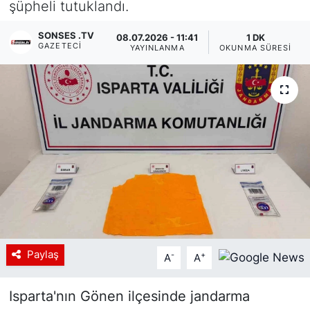
şüpheli tutuklandı.
Siyaset
SONSES .TV
08.07.2026 - 11:41
1 DK
GAZETECI
YAYINLANMA
OKUNMA SÜRESI
YEREL HABER
Haberde insan
Tanıtım
Paylaş
-
+
A
A
Isparta'nın Gönen ilçesinde jandarma