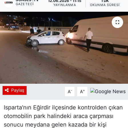
12.06.2026 - 11:15
1 DK
GAZETECI
YAYINLANMA
OKUNMA SÜRESI
Siyaset
YEREL HABER
Haberde insan
Tanıtım
Paylaş
-
+
A
A
Isparta'nın Eğirdir ilçesinde kontrolden çıkan
otomobilin park halindeki araca çarpması
sonucu meydana gelen kazada bir kişi