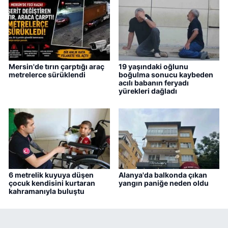
Mersin'de tırın çarptığı araç
19 yaşındaki oğlunu
metrelerce sürüklendi
boğulma sonucu kaybeden
acılı babanın feryadı
yürekleri dağladı
6 metrelik kuyuya düşen
Alanya'da balkonda çıkan
çocuk kendisini kurtaran
yangın paniğe neden oldu
kahramanıyla buluştu