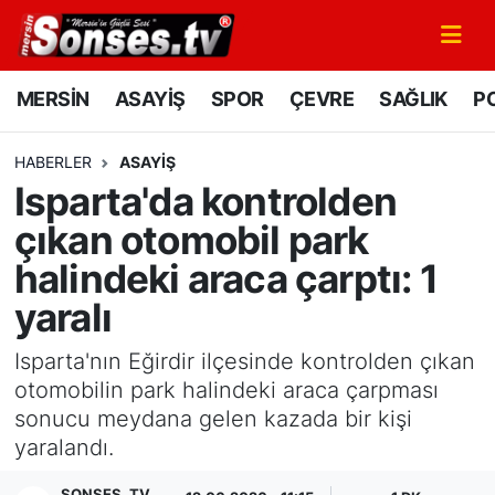
MERSİN
Mersin Nöbetçi Eczaneler
MERSİN
ASAYİŞ
SPOR
ÇEVRE
SAĞLIK
PO
ASAYİŞ
Mersin Hava Durumu
HABERLER
ASAYİŞ
Isparta'da kontrolden
SPOR
Mersin Namaz Vakitleri
çıkan otomobil park
GÜNÜN MANŞETİ
Mersin Trafik Yoğunluk Haritası
halindeki araca çarptı: 1
yaralı
DÜNYA
Süper Lig Puan Durumu ve Fikstür
Isparta'nın Eğirdir ilçesinde kontrolden çıkan
KÜLTÜR - SANAT
Tüm Manşetler
otomobilin park halindeki araca çarpması
sonucu meydana gelen kazada bir kişi
MAGAZİN
Son Dakika Haberleri
yaralandı.
SAĞLIK
Haber Arşivi
SONSES .TV