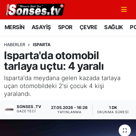
MERSİN
Mersin Nöbetçi Eczaneler
MERSİN
ASAYİŞ
SPOR
ÇEVRE
SAĞLIK
PO
ASAYİŞ
Mersin Hava Durumu
HABERLER
ISPARTA
Isparta'da otomobil
SPOR
Mersin Namaz Vakitleri
tarlaya uçtu: 4 yaralı
GÜNÜN MANŞETİ
Mersin Trafik Yoğunluk Haritası
Isparta'da meydana gelen kazada tarlaya
DÜNYA
Süper Lig Puan Durumu ve Fikstür
uçan otomobildeki 2'si çocuk 4 kişi
yaralandı.
KÜLTÜR - SANAT
Tüm Manşetler
SONSES .TV
27.05.2026 - 16:26
1 DK
GAZETECI
YAYINLANMA
OKUNMA SÜRESI
MAGAZİN
Son Dakika Haberleri
SAĞLIK
Haber Arşivi