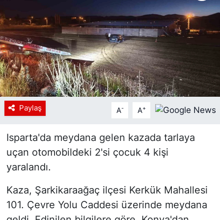
Siyaset
YEREL HABER
Haberde insan
Tanıtım
Paylaş
-
+
A
A
Isparta'da meydana gelen kazada tarlaya
uçan otomobildeki 2'si çocuk 4 kişi
yaralandı.
Kaza, Şarkikaraağaç ilçesi Kerkük Mahallesi
101. Çevre Yolu Caddesi üzerinde meydana
geldi. Edinilen bilgilere göre, Konya'dan