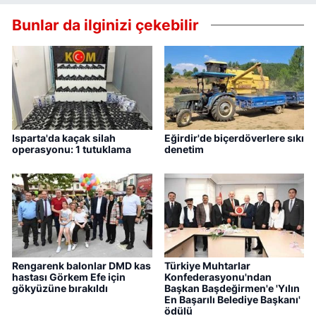
Bunlar da ilginizi çekebilir
Isparta'da kaçak silah
Eğirdir'de biçerdöverlere sıkı
operasyonu: 1 tutuklama
denetim
Rengarenk balonlar DMD kas
Türkiye Muhtarlar
hastası Görkem Efe için
Konfederasyonu'ndan
gökyüzüne bırakıldı
Başkan Başdeğirmen'e 'Yılın
En Başarılı Belediye Başkanı'
ödülü