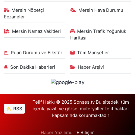
Mersin Nöbetçi
Mersin Hava Durumu
Eczaneler
Mersin Namaz Vakitleri
Mersin Trafik Yoğunluk
Haritası
Puan Durumu ve Fikstür
Tüm Manşetler
Son Dakika Haberleri
Haber Arşivi
Telif Hakkı © 2025 Sonses.tv Bu sitedeki tüm
RSS
içerik, yazılı ve görsel materyaller telif hakları
kapsamında korunmaktadır
Haber Yazılımı:
TE Bilişim