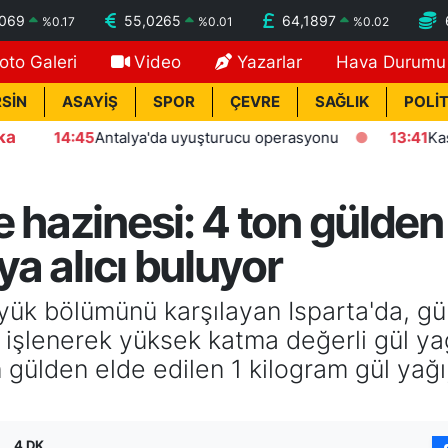
7069
55,0265
64,1897
%
0.17
%
0.01
%
0.02
oto Galeri
Video
Yazarlar
Hava Durumu
SİN
ASAYİŞ
SPOR
ÇEVRE
SAĞLIK
POLİT
ka
14:45
Antalya'da uyuşturucu operasyonu
13:41
Kasten öld
 hazinesi: 4 ton gülden
ya alıcı buluyor
ük bölümünü karşılayan Isparta'da, günü
n işlenerek yüksek katma değerli gül y
 gülden elde edilen 1 kilogram gül yağı
4 DK