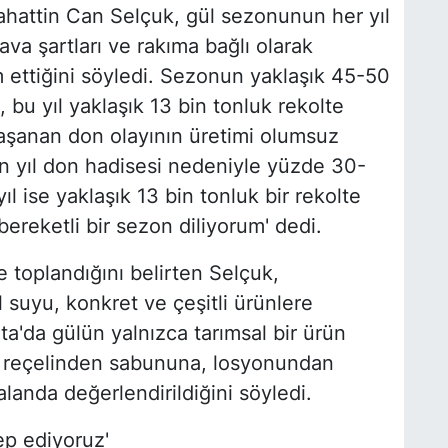
ahattin Can Selçuk, gül sezonunun her yıl
hava şartları ve rakıma bağlı olarak
 ettiğini söyledi. Sezonun yaklaşık 45-50
bu yıl yaklaşık 13 bin tonluk rekolte
yaşanan don olayının üretimi olumsuz
en yıl don hadisesi nedeniyle yüzde 30-
l ise yaklaşık 13 bin tonluk bir rekolte
ereketli bir sezon diliyorum' dedi.
kte toplandığını belirten Selçuk,
l suyu, konkret ve çeşitli ürünlere
ta'da gülün yalnızca tarımsal bir ürün
l reçelinden sabununa, losyonundan
landa değerlendirildiğini söyledi.
lep ediyoruz'