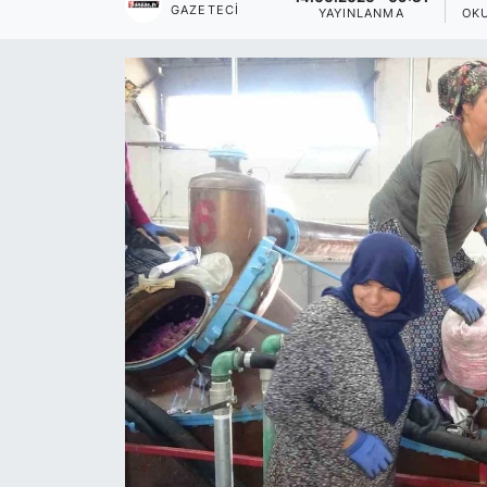
GAZETECI
YAYINLANMA
OK
Siyaset
YEREL HABER
Haberde insan
Tanıtım