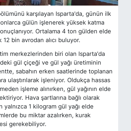
ölümünü karşılayan Isparta'da, günün ilk
 tonlarca gülün işlenerek yüksek katma
sonuçlanıyor. Ortalama 4 ton gülden elde
k 12 bin avrodan alıcı buluyor.
etim merkezlerinden biri olan Isparta'da
eki gül çiçeği ve gül yağı üretiminin
entte, sabahın erken saatlerinde toplanan
ara ulaştırılarak işleniyor. Oldukça hassas
ilmeden işleme alınırken, gül yağının elde
tiriyor. Hava şartlarına bağlı olarak
n yalnızca 1 kilogram gül yağı elde
emlerde bu miktar azalırken, kurak
si gerekebiliyor.