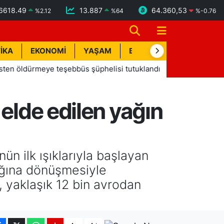
6618.49
13.887
64.360,53
%
2.12
%
64
%
-0.76
İKA
EKONOMİ
YAŞAM
BİK İLAN
TEKNOLOJİ
ürmeye teşebbüs şüphelisi tutuklandı
13:20
Manavgat Bele
 elde edilen yağın
n ilk ışıklarıyla başlayan
ağına dönüşmesiyle
, yaklaşık 12 bin avrodan
-
+