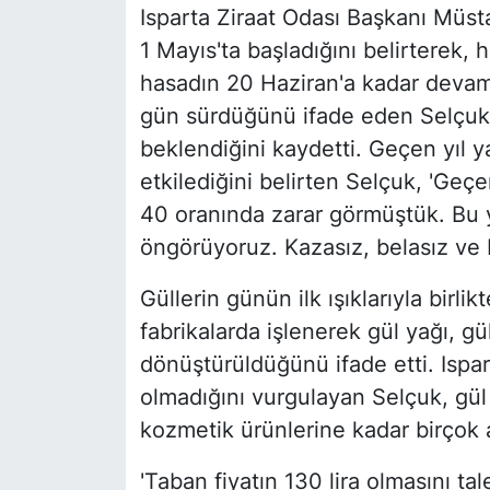
Isparta Ziraat Odası Başkanı Müst
1 Mayıs'ta başladığını belirterek, 
hasadın 20 Haziran'a kadar devam
gün sürdüğünü ifade eden Selçuk, 
beklendiğini kaydetti. Geçen yıl 
etkilediğini belirten Selçuk, 'Geç
40 oranında zarar görmüştük. Bu yı
öngörüyoruz. Kazasız, belasız ve b
Güllerin günün ilk ışıklarıyla birli
fabrikalarda işlenerek gül yağı, gü
dönüştürüldüğünü ifade etti. Ispar
olmadığını vurgulayan Selçuk, gü
kozmetik ürünlerine kadar birçok a
'Taban fiyatın 130 lira olmasını ta