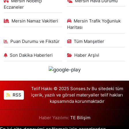
Mersin Nöbetçi
Mersin Hava Durumu
Eczaneler
Mersin Namaz Vakitleri
Mersin Trafik Yoğunluk
Haritası
Puan Durumu ve Fikstür
Tüm Manşetler
Son Dakika Haberleri
Haber Arşivi
Telif Hakkı © 2025 Sonses.tv Bu sitedeki tüm
RSS
içerik, yazılı ve görsel materyaller telif hakları
kapsamında korunmaktadır
Haber Yazılımı:
TE Bilişim