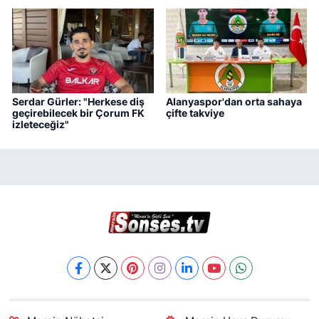
Serdar Gürler: "Herkese diş
Alanyaspor'dan orta sahaya
geçirebilecek bir Çorum FK
çifte takviye
izleteceğiz"