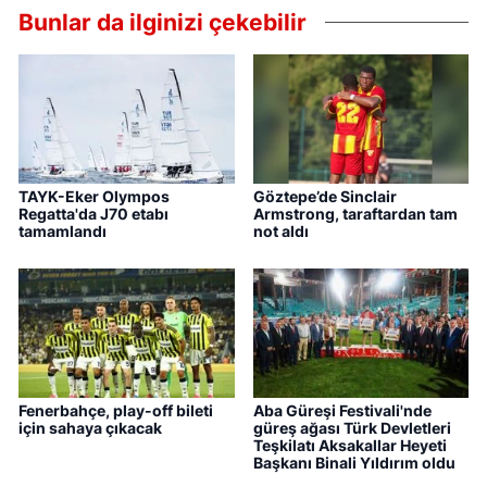
Bunlar da ilginizi çekebilir
TAYK-Eker Olympos
Göztepe’de Sinclair
Regatta'da J70 etabı
Armstrong, taraftardan tam
tamamlandı
not aldı
Fenerbahçe, play-off bileti
Aba Güreşi Festivali'nde
için sahaya çıkacak
güreş ağası Türk Devletleri
Teşkilatı Aksakallar Heyeti
Başkanı Binali Yıldırım oldu