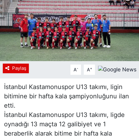
Siyaset
YEREL HABER
Haberde insan
Tanıtım
Paylaş
-
+
A
A
İstanbul Kastamonuspor U13 takımı, ligin
bitimine bir hafta kala şampiyonluğunu ilan
etti.
İstanbul Kastamonuspor U13 takımı, ligde
oynadığı 13 maçta 12 galibiyet ve 1
beraberlik alarak bitime bir hafta kala