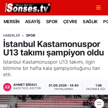
MERSİN
Mersin Nöbetçi Eczaneler
MERSİN
ASAYİŞ
SPOR
ÇEVRE
SAĞLIK
PO
ASAYİŞ
Mersin Hava Durumu
HABERLER
SPOR
İstanbul Kastamonuspor
SPOR
Mersin Namaz Vakitleri
U13 takımı şampiyon oldu
GÜNÜN MANŞETİ
Mersin Trafik Yoğunluk Haritası
İstanbul Kastamonuspor U13 takımı, ligin
DÜNYA
Süper Lig Puan Durumu ve Fikstür
bitimine bir hafta kala şampiyonluğunu ilan
etti.
KÜLTÜR - SANAT
Tüm Manşetler
AHMET BIRACI
01.06.2026 - 14:40
1 DK
GAZETECI-EDITÖR
YAYINLANMA
OKUNMA SÜRE
MAGAZİN
Son Dakika Haberleri
SAĞLIK
Haber Arşivi