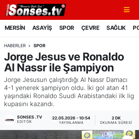
MERSİN
Mersin Nöbetçi Eczaneler
MERSİN
ASAYİŞ
SPOR
ÇEVRE
SAĞLIK
PO
ASAYİŞ
Mersin Hava Durumu
HABERLER
SPOR
Jorge Jesus ve Ronaldo
SPOR
Mersin Namaz Vakitleri
Al Nassr ile Şampiyon
GÜNÜN MANŞETİ
Mersin Trafik Yoğunluk Haritası
Jorge Jesusun çalıştırdığı Al Nassr Damacı
DÜNYA
Süper Lig Puan Durumu ve Fikstür
4-1 yenerek şampiyon oldu. İki gol atan 41
yaşındaki Ronaldo Suudi Arabistandaki ilk lig
KÜLTÜR - SANAT
Tüm Manşetler
kupasını kazandı.
SONSES .TV
MAGAZİN
Son Dakika Haberleri
22.05.2026 - 10:54
2 DK
EDITÖR
YAYINLANMA
OKUNMA SÜRESI
SAĞLIK
Haber Arşivi