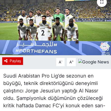
Siyaset
YEREL HABER
Haberde insan
Tanıtım
Paylaş
-
+
A
A
Suudi Arabistan Pro Lig’de sezonun en
büyüğü, teknik direktörlüğünü deneyimli
çalıştırıcı Jorge Jesus’un yaptığı Al Nassr
oldu. Şampiyonluk düğümünün çözüleceği
kritik haftada Damac FC’yi konuk eden sarı-