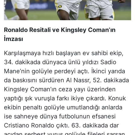
Ronaldo Resitali ve Kingsley Coman’ın
İmzası
Karşılaşmaya hızlı başlayan ev sahibi ekip,
34. dakikada dünyaca ünlü yıldızı Sadio
Mane’nin golüyle perdeyi açtı. İkinci yarıda
da baskısını sürdüren Al Nassr, 52. dakikada
Kingsley Coman’ın ceza yayı üzerinden
yaptığı şık vuruşla farkı ikiye çıkardı. Konuk
ekibin penaltı golüyle umutlandığı anlarda
ise sahneye dünya futbolunun efsanesi
Cristiano Ronaldo çıktı. 63. dakikada dar
açıdan serbest vuruş golüyle fileleri sarsan