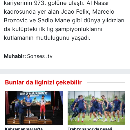
kariyerinin 973. golüne ulaştı. Al Nassr
kadrosunda yer alan Joao Felix, Marcelo
Brozovic ve Sadio Mane gibi dünya yıldızları
da kulüpteki ilk lig şampiyonluklarını
kutlamanın mutluluğunu yaşadı.
Muhabir:
Sonses .tv
Bunlar da ilginizi çekebilir
Kahramanmaraş'ta
Trabzonspor'da neşeli