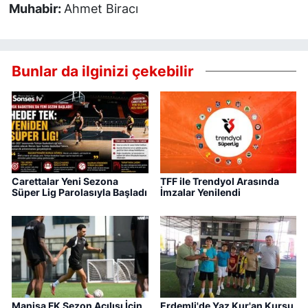
Muhabir:
Ahmet Biracı
Bunlar da ilginizi çekebilir
Carettalar Yeni Sezona
TFF ile Trendyol Arasında
Süper Lig Parolasıyla Başladı
İmzalar Yenilendi
Manisa FK Sezon Açılışı İçin
Erdemli'de Yaz Kur'an Kursu