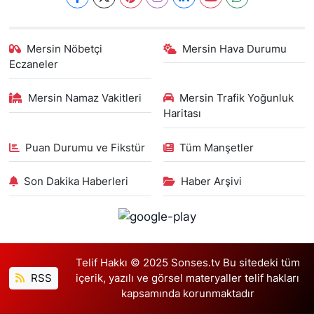
Mersin Nöbetçi
Mersin Hava Durumu
Eczaneler
Mersin Namaz Vakitleri
Mersin Trafik Yoğunluk
Haritası
Puan Durumu ve Fikstür
Tüm Manşetler
Son Dakika Haberleri
Haber Arşivi
Telif Hakkı © 2025 Sonses.tv Bu sitedeki tüm
RSS
içerik, yazılı ve görsel materyaller telif hakları
kapsamında korunmaktadır