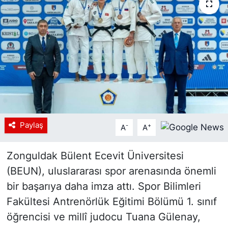
Siyaset
YEREL HABER
Haberde insan
Tanıtım
Paylaş
-
+
A
A
Zonguldak Bülent Ecevit Üniversitesi
(BEUN), uluslararası spor arenasında önemli
bir başarıya daha imza attı. Spor Bilimleri
Fakültesi Antrenörlük Eğitimi Bölümü 1. sınıf
öğrencisi ve millî judocu Tuana Gülenay,