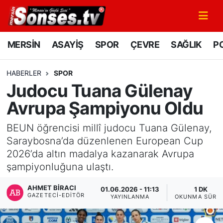
MERSİN
Mersin Nöbetçi Eczaneler
MERSİN
ASAYİŞ
SPOR
ÇEVRE
SAĞLIK
PO
ASAYİŞ
Mersin Hava Durumu
HABERLER
SPOR
Judocu Tuana Gülenay
SPOR
Mersin Namaz Vakitleri
Avrupa Şampiyonu Oldu
GÜNÜN MANŞETİ
Mersin Trafik Yoğunluk Haritası
BEUN öğrencisi millî judocu Tuana Gülenay,
DÜNYA
Süper Lig Puan Durumu ve Fikstür
Saraybosna’da düzenlenen European Cup
2026’da altın madalya kazanarak Avrupa
KÜLTÜR - SANAT
Tüm Manşetler
şampiyonluğuna ulaştı.
AHMET BIRACI
MAGAZİN
Son Dakika Haberleri
01.06.2026 - 11:13
1 DK
GAZETECI-EDITÖR
YAYINLANMA
OKUNMA SÜRES
SAĞLIK
Haber Arşivi