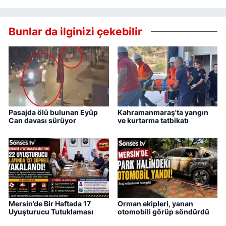
Bunlar da ilginizi çekebilir
Pasajda ölü bulunan Eyüp
Kahramanmaraş'ta yangın
Can davası sürüyor
ve kurtarma tatbikatı
Mersin’de Bir Haftada 17
Orman ekipleri, yanan
Uyuşturucu Tutuklaması
otomobili görüp söndürdü