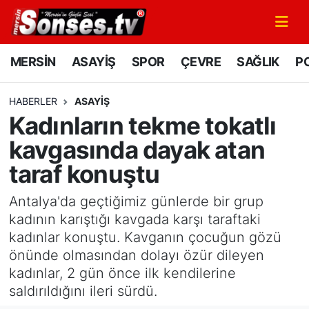
MERSİN
Mersin Nöbetçi Eczaneler
MERSİN
ASAYİŞ
SPOR
ÇEVRE
SAĞLIK
PO
ASAYİŞ
Mersin Hava Durumu
HABERLER
ASAYİŞ
Kadınların tekme tokatlı
SPOR
Mersin Namaz Vakitleri
kavgasında dayak atan
GÜNÜN MANŞETİ
Mersin Trafik Yoğunluk Haritası
taraf konuştu
DÜNYA
Süper Lig Puan Durumu ve Fikstür
Antalya'da geçtiğimiz günlerde bir grup
kadının karıştığı kavgada karşı taraftaki
KÜLTÜR - SANAT
Tüm Manşetler
kadınlar konuştu. Kavganın çocuğun gözü
önünde olmasından dolayı özür dileyen
MAGAZİN
Son Dakika Haberleri
kadınlar, 2 gün önce ilk kendilerine
saldırıldığını ileri sürdü.
SAĞLIK
Haber Arşivi