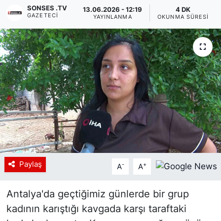
SONSES .TV
13.06.2026 - 12:19
4 DK
GAZETECI
Siyaset
YAYINLANMA
OKUNMA SÜRESI
YEREL HABER
Haberde insan
Tanıtım
Paylaş
-
+
A
A
Antalya'da geçtiğimiz günlerde bir grup
kadının karıştığı kavgada karşı taraftaki