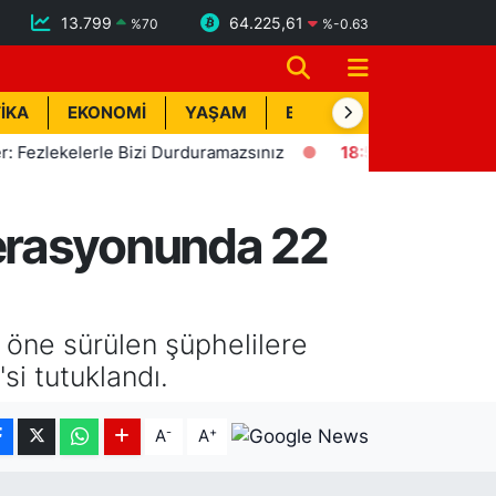
13.799
64.225,61
%
70
%
-0.63
İKA
EKONOMİ
YAŞAM
BİK İLAN
TEKNOLOJİ
ekelerle Bizi Durduramazsınız
18:57
Erdemli'de Deprem! Kı
erasyonunda 22
ı öne sürülen şüphelilere
si tutuklandı.
-
+
A
A