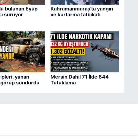
lü bulunan Eyüp
Kahramanmaraş'ta yangın
ı sürüyor
ve kurtarma tatbikatı
pleri, yanan
Mersin Dahil 71 İlde 844
i görüp söndürdü
Tutuklama