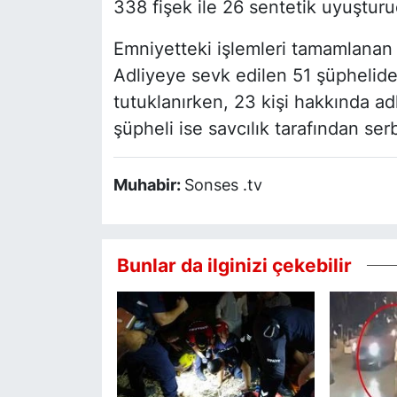
338 fişek ile 26 sentetik uyuşturuc
Emniyetteki işlemleri tamamlanan ş
Adliyeye sevk edilen 51 şüphelide
tutuklanırken, 23 kişi hakkında adl
şüpheli ise savcılık tarafından serb
Muhabir:
Sonses .tv
Bunlar da ilginizi çekebilir