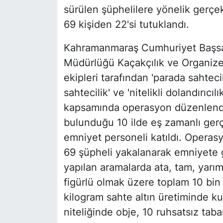
sürülen şüphelilere yönelik gerçek
69 kişiden 22'si tutuklandı.
Kahramanmaraş Cumhuriyet Başsavc
Müdürlüğü Kaçakçılık ve Organiz
ekipleri tarafından 'parada sahtecil
sahtecilik' ve 'nitelikli dolandırıcı
kapsamında operasyon düzenlendi
bulunduğu 10 ilde eş zamanlı gerç
emniyet personeli katıldı. Operasy
69 şüpheli yakalanarak emniyete g
yapılan aramalarda ata, tam, yarı
figürlü olmak üzere toplam 10 bin 
kilogram sahte altın üretiminde ku
niteliğinde obje, 10 ruhsatsız taba