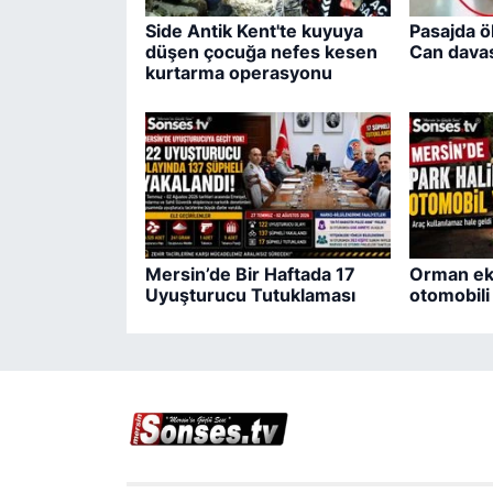
Side Antik Kent'te kuyuya
Pasajda ö
düşen çocuğa nefes kesen
Can davas
kurtarma operasyonu
Mersin’de Bir Haftada 17
Orman eki
Uyuşturucu Tutuklaması
otomobil