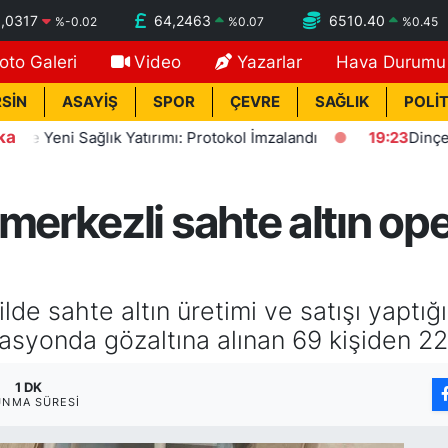
,0317
64,2463
6510.40
%
-0.02
%
0.07
%
0.45
oto Galeri
Video
Yazarlar
Hava Durumu
SİN
ASAYİŞ
SPOR
ÇEVRE
SAĞLIK
POLİT
ka
eni Sağlık Yatırımı: Protokol İmzalandı
19:23
Dinçer: Fezl
erkezli sahte altın op
de sahte altın üretimi ve satışı yaptığ
asyonda gözaltına alınan 69 kişiden 22'
1 DK
UNMA SÜRESI