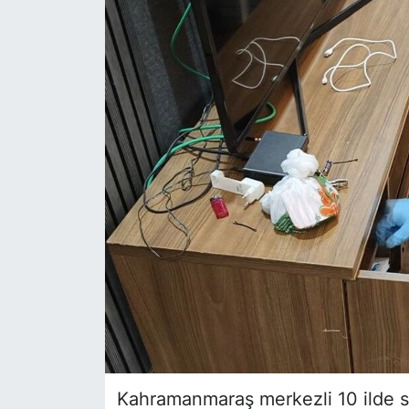
Siyaset
YEREL HABER
Haberde insan
Tanıtım
Kahramanmaraş merkezli 10 ilde sah