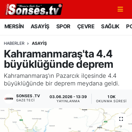
MERSİN
Mersin Nöbetçi Eczaneler
MERSİN
ASAYİŞ
SPOR
ÇEVRE
SAĞLIK
PO
ASAYİŞ
Mersin Hava Durumu
HABERLER
ASAYİŞ
Kahramanmaraş'ta 4.4
SPOR
Mersin Namaz Vakitleri
büyüklüğünde deprem
GÜNÜN MANŞETİ
Mersin Trafik Yoğunluk Haritası
Kahramanmaraş'ın Pazarcık ilçesinde 4.4
DÜNYA
Süper Lig Puan Durumu ve Fikstür
büyüklüğünde bir deprem meydana geldi.
SONSES .TV
03.06.2026 - 13:39
1 DK
KÜLTÜR - SANAT
Tüm Manşetler
GAZETECI
YAYINLANMA
OKUNMA SÜRESI
MAGAZİN
Son Dakika Haberleri
SAĞLIK
Haber Arşivi