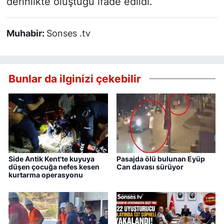
derinlikte oluştuğu ifade edildi.
Muhabir:
Sonses .tv
Bunlar da ilginizi çekebilir
Side Antik Kent'te kuyuya
Pasajda ölü bulunan Eyüp
düşen çocuğa nefes kesen
Can davası sürüyor
kurtarma operasyonu