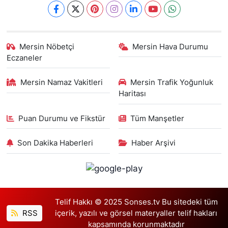
Mersin Nöbetçi
Mersin Hava Durumu
Eczaneler
Mersin Namaz Vakitleri
Mersin Trafik Yoğunluk
Haritası
Puan Durumu ve Fikstür
Tüm Manşetler
Son Dakika Haberleri
Haber Arşivi
Telif Hakkı © 2025 Sonses.tv Bu sitedeki tüm
RSS
içerik, yazılı ve görsel materyaller telif hakları
kapsamında korunmaktadır