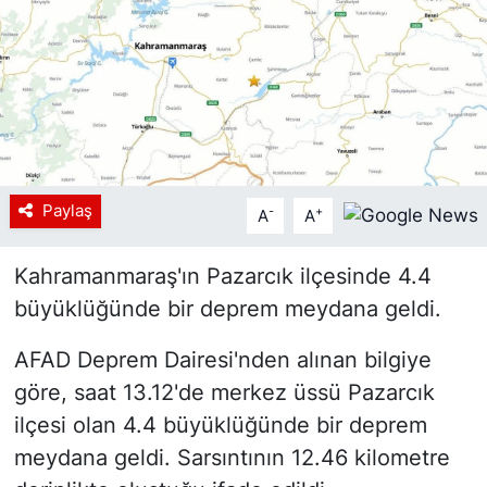
Siyaset
YEREL HABER
Haberde insan
Tanıtım
Paylaş
-
+
A
A
Kahramanmaraş'ın Pazarcık ilçesinde 4.4
büyüklüğünde bir deprem meydana geldi.
AFAD Deprem Dairesi'nden alınan bilgiye
göre, saat 13.12'de merkez üssü Pazarcık
ilçesi olan 4.4 büyüklüğünde bir deprem
meydana geldi. Sarsıntının 12.46 kilometre