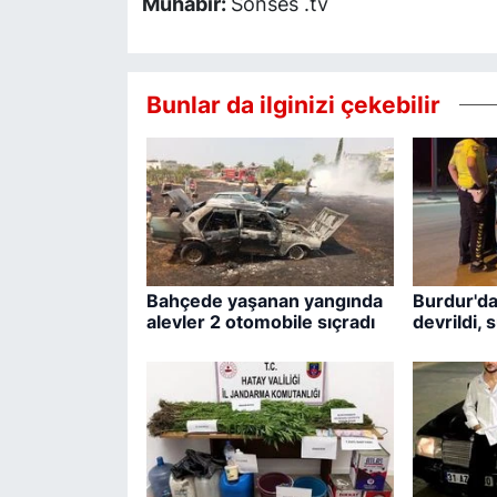
Muhabir:
Sonses .tv
Bunlar da ilginizi çekebilir
Bahçede yaşanan yangında
Burdur'da
alevler 2 otomobile sıçradı
devrildi,