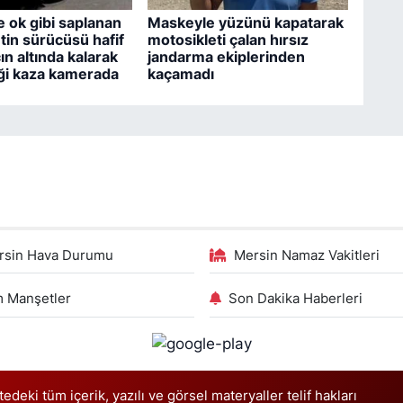
 ok gibi saplanan
Maskeyle yüzünü kapatarak
tin sürücüsü hafif
motosikleti çalan hırsız
cın altında kalarak
jandarma ekiplerinden
ği kaza kamerada
kaçamadı
rsin Hava Durumu
Mersin Namaz Vakitleri
 Manşetler
Son Dakika Haberleri
deki tüm içerik, yazılı ve görsel materyaller telif hakları