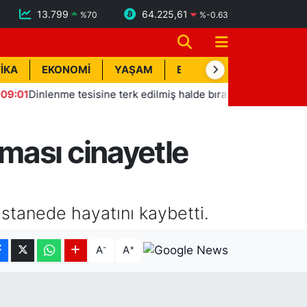
13.799
64.225,61
%
70
%
-0.63
İKA
EKONOMİ
YAŞAM
BİK İLAN
TEKNOLOJİ
nlenme tesisine terk edilmiş halde bırakılan otomobildeki 3 şırıng
ması cinayetle
astanede hayatını kaybetti.
-
+
A
A