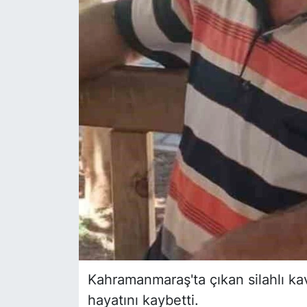
Siyaset
YEREL HABER
Haberde insan
Tanıtım
Kahramanmaraş'ta çıkan silahlı ka
hayatını kaybetti.