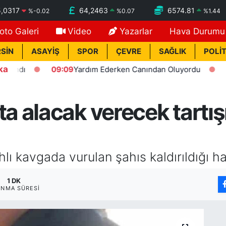
,0317
64,2463
6574.81
%
-0.02
%
0.07
%
1.44
oto Galeri
Video
Yazarlar
Hava Durumu
SİN
ASAYİŞ
SPOR
ÇEVRE
SAĞLIK
POLİT
ka
09:09
Yardım Ederken Canından Oluyordu
09:01
Di
 alacak verecek tartış
lı kavgada vurulan şahıs kaldırıldığı h
1 DK
NMA SÜRESI