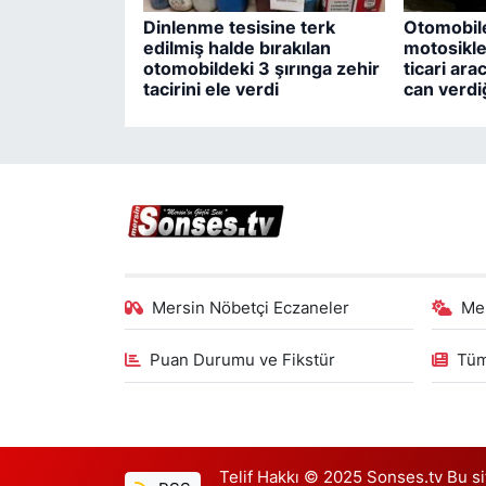
Dinlenme tesisine terk
Otomobile
edilmiş halde bırakılan
motosikle
otomobildeki 3 şırınga zehir
ticari ara
tacirini ele verdi
can verdi
Mersin Nöbetçi Eczaneler
Me
Puan Durumu ve Fikstür
Tüm
Telif Hakkı © 2025 Sonses.tv Bu site