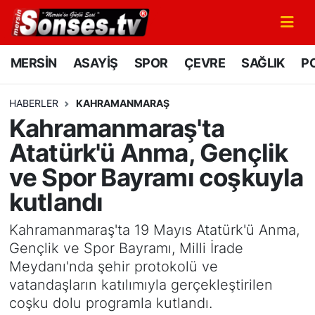
MERSİN
Mersin Nöbetçi Eczaneler
MERSİN
ASAYİŞ
SPOR
ÇEVRE
SAĞLIK
PO
ASAYİŞ
Mersin Hava Durumu
HABERLER
KAHRAMANMARAŞ
Kahramanmaraş'ta
SPOR
Mersin Namaz Vakitleri
Atatürk'ü Anma, Gençlik
GÜNÜN MANŞETİ
Mersin Trafik Yoğunluk Haritası
ve Spor Bayramı coşkuyla
kutlandı
DÜNYA
Süper Lig Puan Durumu ve Fikstür
Kahramanmaraş'ta 19 Mayıs Atatürk'ü Anma,
KÜLTÜR - SANAT
Tüm Manşetler
Gençlik ve Spor Bayramı, Milli İrade
Meydanı'nda şehir protokolü ve
MAGAZİN
Son Dakika Haberleri
vatandaşların katılımıyla gerçekleştirilen
coşku dolu programla kutlandı.
SAĞLIK
Haber Arşivi