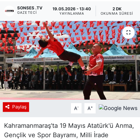
SONSES .TV
19.05.2026 - 13:40
2 DK
Siyaset
GAZETECI
YAYINLANMA
OKUNMA SÜRESI
YEREL HABER
Haberde insan
Tanıtım
Paylaş
-
+
A
A
Kahramanmaraş'ta 19 Mayıs Atatürk'ü Anma,
Gençlik ve Spor Bayramı, Milli İrade