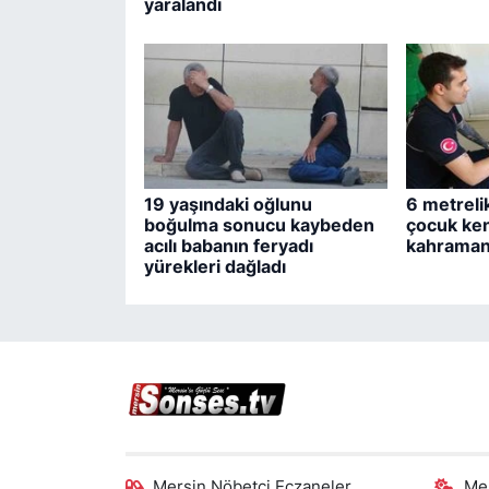
yaralandı
19 yaşındaki oğlunu
6 metreli
boğulma sonucu kaybeden
çocuk ken
acılı babanın feryadı
kahramanı
yürekleri dağladı
Mersin Nöbetçi Eczaneler
Me