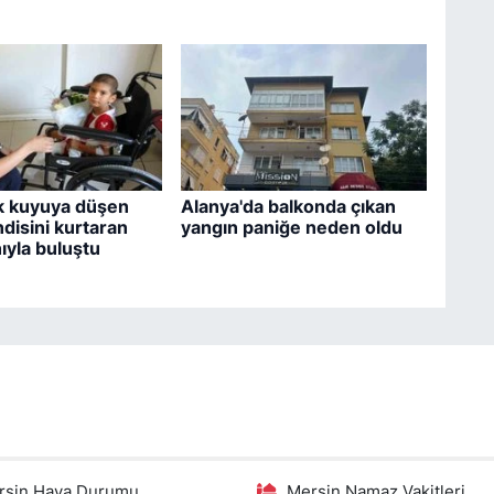
k kuyuya düşen
Alanya'da balkonda çıkan
disini kurtaran
yangın paniğe neden oldu
yla buluştu
rsin Hava Durumu
Mersin Namaz Vakitleri