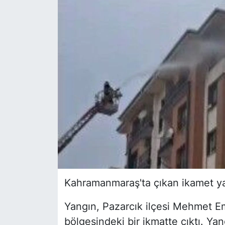
Siyaset
YEREL HABER
Haberde insan
Tanıtım
Kahramanmaraş'ta çıkan ikamet yan
Yangın, Pazarcık ilçesi Mehmet Em
bölgesindeki bir ikmatte çıktı. Ya