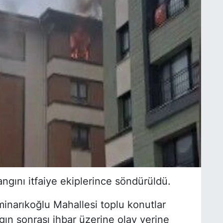
gını itfaiye ekiplerince söndürüldü.
inarıkoğlu Mahallesi toplu konutlar
ngın sonrası ihbar üzerine olay yerine