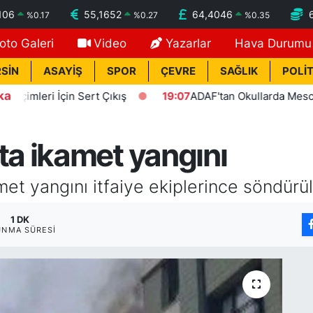
106
55,1652
64,4046
%
0.17
%
0.27
%
0.35
oto Galeri
Video
Yazarlar
Hava Durumu
SİN
ASAYİŞ
SPOR
ÇEVRE
SAĞLIK
POLİT
ka
eri İçin Sert Çıkış
19:07
ADAF'tan Okullarda Mescit Uygu
a ikamet yangını
t yangını itfaiye ekiplerince söndürü
1 DK
UNMA SÜRESI