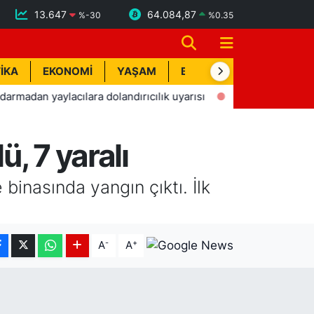
13.647
64.084,87
%
-30
%
0.35
İKA
EKONOMİ
YAŞAM
BİK İLAN
TEKNOLOJİ
 yaylacılara dolandırıcılık uyarısı
16:11
Hava sıcaklığını
, 7 yaralı
binasında yangın çıktı. İlk
-
+
A
A