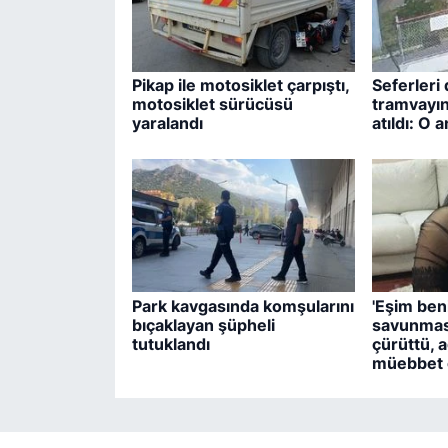
Pikap ile motosiklet çarpıştı,
Seferleri 
motosiklet sürücüsü
tramvayın
yaralandı
atıldı: O
Park kavgasında komşularını
'Eşim beni
bıçaklayan şüpheli
savunmas
tutuklandı
çürüttü, a
müebbet c