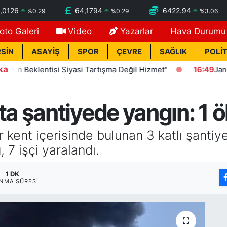
,0126
64,1794
6422.94
%
0.29
%
0.29
%
3.06
oto Galeri
Video
Yazarlar
Hava Durumu
SİN
ASAYİŞ
SPOR
ÇEVRE
SAĞLIK
POLİT
ka
Beklentisi Siyasi Tartışma Değil Hizmet"
16:49
Jandarmadan
şantiyede yangın: 1 ölü
ent içerisinde bulunan 3 katlı şantiye 
, 7 işçi yaralandı.
1 DK
NMA SÜRESI