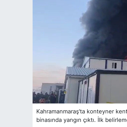
Siyaset
YEREL HABER
Haberde insan
Tanıtım
Kahramanmaraş'ta konteyner kent i
binasında yangın çıktı. İlk belirlem