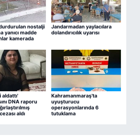
durdurulan nostalji
Jandarmadan yaylacılara
a yanıcı madde
dolandırıcılık uyarısı
 anlar kamerada
 aldattı'
Kahramanmaraş'ta
ını DNA raporu
uyuşturucu
ğırlaştırılmış
operasyonlarında 6
ezası aldı
tutuklama