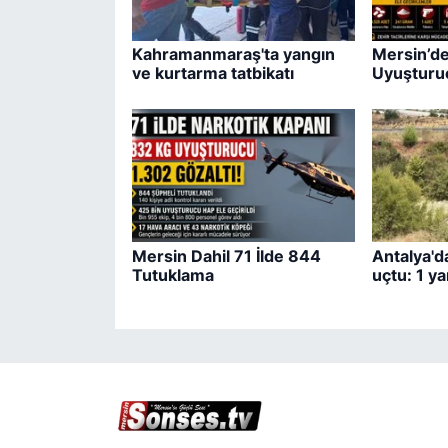
Kahramanmaraş'ta yangın
Mersin’de
ve kurtarma tatbikatı
Uyuşturu
Mersin Dahil 71 İlde 844
Antalya'd
Tutuklama
uçtu: 1 ya