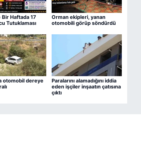
 Bir Haftada 17
Orman ekipleri, yanan
cu Tutuklaması
otomobili görüp söndürdü
a otomobil dereye
Paralarını alamadığını iddia
ralı
eden işçiler inşaatın çatısına
çıktı