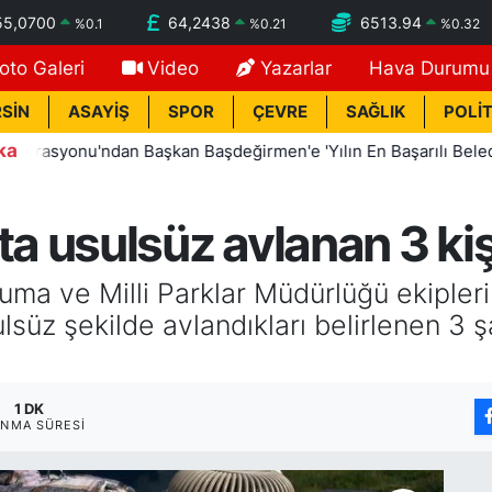
55,0700
64,2438
6513.94
%
0.1
%
0.21
%
0.32
oto Galeri
Video
Yazarlar
Hava Durumu
SİN
ASAYİŞ
SPOR
ÇEVRE
SAĞLIK
POLİT
ka
syonu'ndan Başkan Başdeğirmen'e 'Yılın En Başarılı Belediye Ba
 usulsüz avlanan 3 kiş
a ve Milli Parklar Müdürlüğü ekipleri
ulsüz şekilde avlandıkları belirlenen 3 
1 DK
NMA SÜRESI