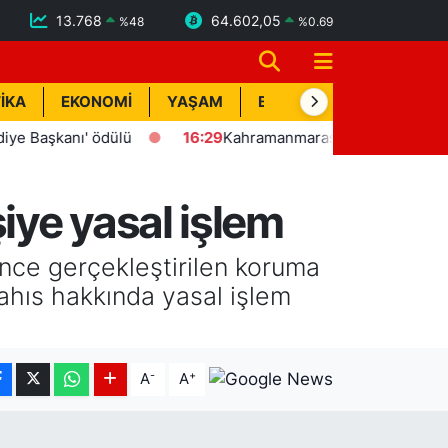
13.768
64.602,05
%
48
%
0.69
İKA
EKONOMİ
YAŞAM
BİK İLAN
TEKNOLOJİ
şkanı' ödülü
16:29
Kahramanmaraş'ta yangın ve kurtarma 
iye yasal işlem
nce gerçekleştirilen koruma
şahıs hakkında yasal işlem
-
+
A
A