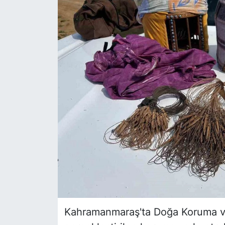
Siyaset
YEREL HABER
Haberde insan
Tanıtım
Kahramanmaraş'ta Doğa Koruma ve 