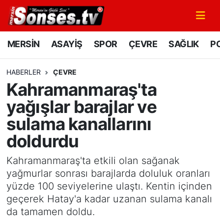
MERSİN
Mersin Nöbetçi Eczaneler
MERSİN
ASAYİŞ
SPOR
ÇEVRE
SAĞLIK
PO
ASAYİŞ
Mersin Hava Durumu
HABERLER
ÇEVRE
Kahramanmaraş'ta
SPOR
Mersin Namaz Vakitleri
yağışlar barajlar ve
GÜNÜN MANŞETİ
Mersin Trafik Yoğunluk Haritası
sulama kanallarını
doldurdu
DÜNYA
Süper Lig Puan Durumu ve Fikstür
Kahramanmaraş'ta etkili olan sağanak
KÜLTÜR - SANAT
Tüm Manşetler
yağmurlar sonrası barajlarda doluluk oranları
yüzde 100 seviyelerine ulaştı. Kentin içinden
MAGAZİN
Son Dakika Haberleri
geçerek Hatay'a kadar uzanan sulama kanalı
da tamamen doldu.
SAĞLIK
Haber Arşivi