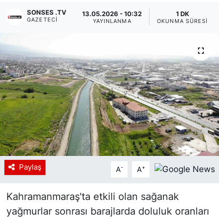
SONSES .TV
13.05.2026 - 10:32
1 DK
Siyaset
GAZETECI
YAYINLANMA
OKUNMA SÜRESI
YEREL HABER
Haberde insan
Tanıtım
Paylaş
-
+
A
A
Kahramanmaraş'ta etkili olan sağanak
yağmurlar sonrası barajlarda doluluk oranları