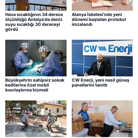
Hava sıcaklığının 34 derece
Alanya İskelesi'nde yeni
ölçüldüğü Antalya'da deniz
dönemi başlatan protokol
suyu sıcaklığı 30 dereceyi
imzalandı
gördü
Büyükşehrin sahipsiz sokak
CW Enerji, yeni nesil güneş
kedilerine özel mobil
panellerini tanıttı
kısırlaştırma hizmeti