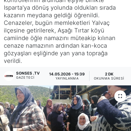
Isparta'ya dönüş yolunda oldukları sırada
Siyaset
kazanın meydana geldiği öğrenildi.
Cenazeler, bugün memleketleri Yalvaç
YEREL HABER
ilçesine getirilerek, Aşağı Tırtar köyü
camiinde öğle namazını müteakip kılınan
Haberde insan
cenaze namazının ardından karı-koca
gözyaşları eşliğinde yan yana toprağa
Tanıtım
verildi.
SONSES .TV
14.05.2026 - 15:39
2 DK
GAZETECI
YAYINLANMA
OKUNMA SÜRESI