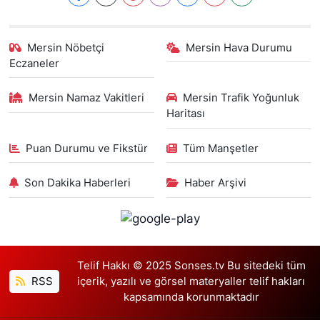
Mersin Nöbetçi
Mersin Hava Durumu
Eczaneler
Mersin Namaz Vakitleri
Mersin Trafik Yoğunluk
Haritası
Puan Durumu ve Fikstür
Tüm Manşetler
Son Dakika Haberleri
Haber Arşivi
Telif Hakkı © 2025 Sonses.tv Bu sitedeki tüm
RSS
içerik, yazılı ve görsel materyaller telif hakları
kapsamında korunmaktadır