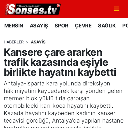
MERSİN
Mersin Nöbetçi Eczaneler
MERSİN
ASAYİŞ
SPOR
ÇEVRE
SAĞLIK
PO
ASAYİŞ
Mersin Hava Durumu
HABERLER
ASAYİŞ
Kansere çare ararken
SPOR
Mersin Namaz Vakitleri
trafik kazasında eşiyle
GÜNÜN MANŞETİ
Mersin Trafik Yoğunluk Haritası
birlikte hayatını kaybetti
DÜNYA
Süper Lig Puan Durumu ve Fikstür
Antalya-Isparta kara yolunda direksiyon
hâkimiyetini kaybederek karşı yönden gelen
KÜLTÜR - SANAT
Tüm Manşetler
mermer blok yüklü tırla çarpışan
otomobildeki karı-koca hayatını kaybetti.
MAGAZİN
Son Dakika Haberleri
Kazada hayatını kaybeden kadının kanser
tedavisi gördüğü, Antalya'da yapılan hastane
SAĞLIK
Haber Arşivi
kontrollerinin ardından eşiyle birlikte